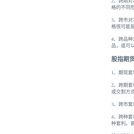
2、跨期
格的不同
3、跨市
格很可能
4、跨品
品，或可
股指期
1、期现
2、跨期
或交割方
3、跨市
4、跨种
种套利。