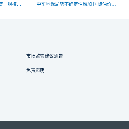
期货合约规格的三大关键维度：规模、交割与标准化
中东地缘局势不确定性增加 国际油价高位震荡
市场监管建议通告
免责声明