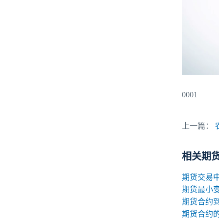
0001
上一篇：
相关期
期货最小
期货合约
期货合约