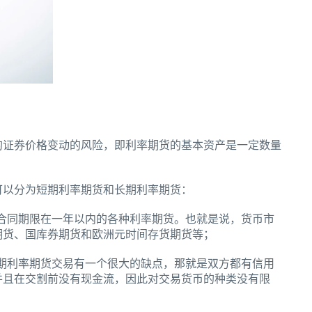
的证券价格变动的风险，即利率期货的基本资产是一定数量
可以分为短期利率期货和长期利率期货：
指合同期限在一年以内的各种利率期货。也就是说，货币市
期货、国库券期货和欧洲元时间存货期货等；
长期利率期货交易有一个很大的缺点，那就是双方都有信用
并且在交割前没有现金流，因此对交易货币的种类没有限