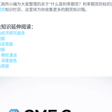
芝商所小编为大家整理的关于“什么是利率期货？利率期货的标的
期货
知识栏目，这里将为你收集更多的期货知识哦。
关知识延伸阅读：
场经济研究报告
周报
略双周报
研报
：期权漫谈
：深度报告
场周报