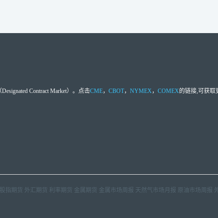
d Contract Market）。点击
CME
，
CBOT
，
NYMEX
，
COMEX
的链接,可获
股指期货
外汇期货
利率期货
金属期货
金属市场周报
天然气市场月报
原油市场周报