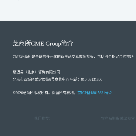
芝商所
CME Group
简介
CME芝商所
是全球最多元化的衍生品交易市场龙头，包括四个指定合约市场（Designate
斯迈易（北京）咨询有限公司
北京市西城区武定侯街6号卓著中心 电话：010-59131300
©2026芝商所版权所有。保留所有权利。
京ICP备18015631号-2
热门推荐：
农产品期货
能源期货