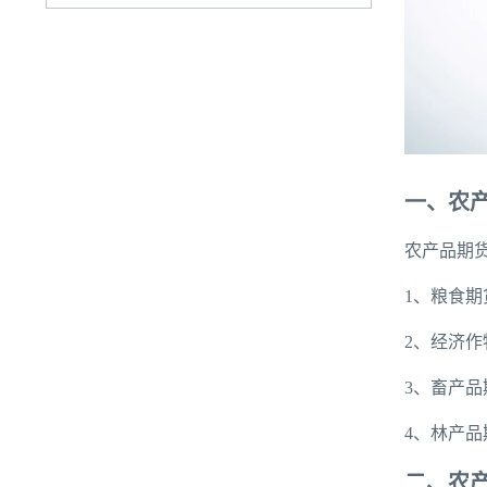
一、农
农产品期
1、粮食
2、经济
3、畜产
4、林产
二、农