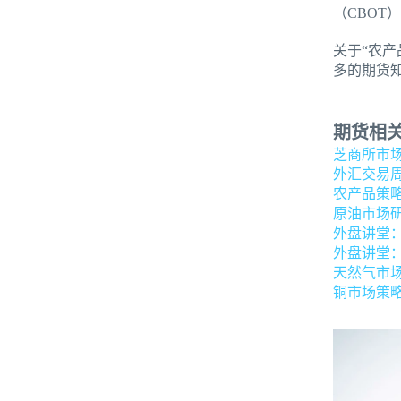
（CBO
关于“农
多的期货
期货相
芝商所市
外汇交易
农产品策
原油市场
外盘讲堂
外盘讲堂
天然气市
铜市场策