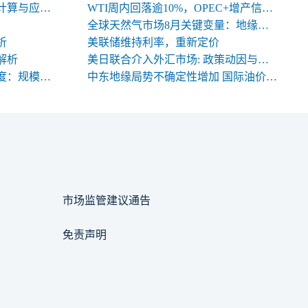
期货交易中合约名义价值的计算与应用解析
WTI周内回落逾10%，OPEC+增产信号背后的多空暗涌
全球天然气市场8月关键变量：地缘、天气与库存
析
美联储维持利率，重新定价
解析
美日联合介入外汇市场: 政策动因与中长期影响
期货合约规格的三大关键维度：规模、交割与标准化
中东地缘局势不确定性增加 国际油价高位震荡
市场监管建议通告
免责声明