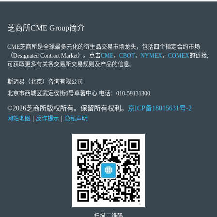
芝商所
CME Group
简介
CME芝商所
是全球最多元化的衍生品交易市场龙头，包括四个指定合约市场
（Designated Contract Market）。点击
CME
，
CBOT
，
NYMEX
，
COMEX
的链接,
可获取更多有关各交易所交易规则及产品的信息。
斯迈易（北京）咨询有限公司
北京市西城区武定侯街6号卓著中心 电话：010-59131300
©2026芝商所版权所有。保留所有权利。
京ICP备18015631号-2
|
|
网站地图
反诈提示
隐私声明
扫描二维码