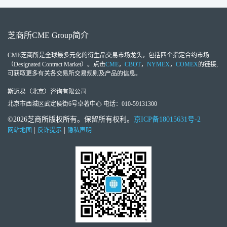
芝商所
CME Group
简介
CME芝商所
是全球最多元化的衍生品交易市场龙头，包括四个指定合约市场
（Designated Contract Market）。点击
CME
，
CBOT
，
NYMEX
，
COMEX
的链接,
可获取更多有关各交易所交易规则及产品的信息。
斯迈易（北京）咨询有限公司
北京市西城区武定侯街6号卓著中心 电话：010-59131300
©2026芝商所版权所有。保留所有权利。
京ICP备18015631号-2
|
|
网站地图
反诈提示
隐私声明