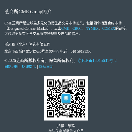
芝商所
CME Group
简介
CME芝商所
是全球最多元化的衍生品交易市场龙头，包括四个指定合约市场
（Designated Contract Market）。点击
CME
，
CBOT
，
NYMEX
，
COMEX
的链接,
可获取更多有关各交易所交易规则及产品的信息。
斯迈易（北京）咨询有限公司
北京市西城区武定侯街6号卓著中心 电话：010-59131300
©2026芝商所版权所有。保留所有权利。
京ICP备18015631号-2
|
|
网站地图
反诈提示
隐私声明
扫描二维码
关注芝商所微信公众号