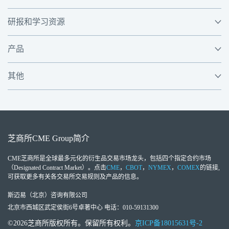
研报和学习资源
产品
其他
芝商所
CME Group
简介
CME芝商所
是全球最多元化的衍生品交易市场龙头，包括四个指定合约市场
（Designated Contract Market）。点击
CME
，
CBOT
，
NYMEX
，
COMEX
的链接,
可获取更多有关各交易所交易规则及产品的信息。
斯迈易（北京）咨询有限公司
北京市西城区武定侯街6号卓著中心 电话：010-59131300
©2026芝商所版权所有。保留所有权利。
京ICP备18015631号-2