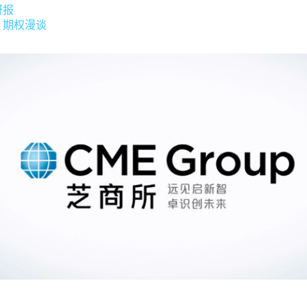
研报
：期权漫谈