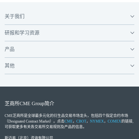
关于我们
研报和学习资源
产品
其他
芝商所
CME Group
简介
CME芝商所
是全球最多元化的衍生品交易市场龙头，包括四个指定合约市场
（Designated Contract Market）。点击
CME
，
CBOT
，
NYMEX
，
COMEX
的链接,
可获取更多有关各交易所交易规则及产品的信息。
斯迈易（北京）咨询有限公司