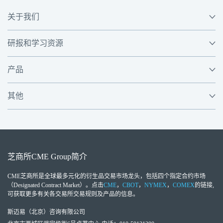
关于我们
研报和学习资源
产品
其他
芝商所
CME Group
简介
CME芝商所
是全球最多元化的衍生品交易市场龙头，包括四个指定合约市场
（Designated Contract Market）。点击
CME
，
CBOT
，
NYMEX
，
COMEX
的链接,
可获取更多有关各交易所交易规则及产品的信息。
斯迈易（北京）咨询有限公司