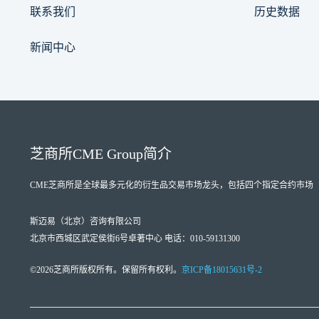
联系我们
历史数据
新闻中心
芝商所
CME Group
简介
CME芝商所
是全球最多元化的衍生品交易市场龙头，包括四个指定合约市场（Designate
斯迈易（北京）咨询有限公司
北京市西城区武定侯街6号卓著中心 电话：010-59131300
©2026芝商所版权所有。保留所有权利。
京ICP备18015631号-2