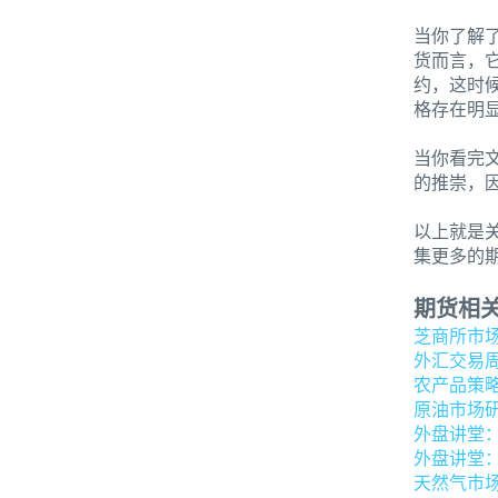
当你了解
货而言，
约，这时
格存在明
当你看完
的推崇，
以上就是
集更多的
期货相
芝商所市
外汇交易
农产品策
原油市场
外盘讲堂
外盘讲堂
天然气市