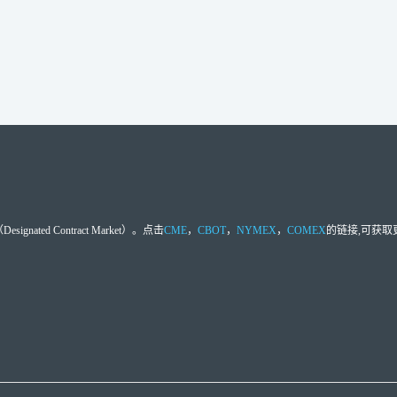
d Contract Market）。点击
CME
，
CBOT
，
NYMEX
，
COMEX
的链接,可获