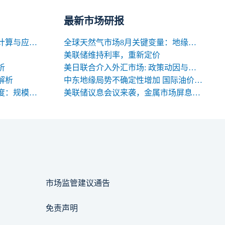
最新市场研报
期货交易中合约名义价值的计算与应用解析
全球天然气市场8月关键变量：地缘、天气与库存
美联储维持利率，重新定价
析
美日联合介入外汇市场: 政策动因与中长期影响
解析
中东地缘局势不确定性增加 国际油价高位震荡
期货合约规格的三大关键维度：规模、交割与标准化
美联储议息会议来袭，金属市场屏息以待
市场监管建议通告
免责声明