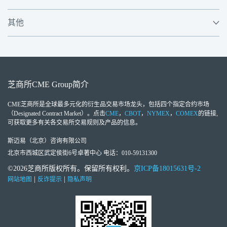
其他
芝商所
CME Group
简介
CME芝商所
是全球最多元化的衍生品交易市场龙头，包括四个指定合约市场
（Designated Contract Market）。点击
CME
，
CBOT
，
NYMEX
，
COMEX
的链接,
可获取更多有关各交易所交易规则及产品的信息。
斯迈易（北京）咨询有限公司
北京市西城区武定侯街6号卓著中心 电话：010-59131300
©2026芝商所版权所有。保留所有权利。
京ICP备18015631号-2
|
|
网站地图
反诈提示
隐私声明