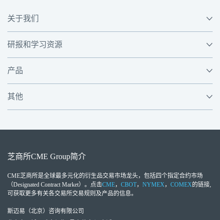
关于我们
研报和学习资源
产品
其他
芝商所
CME Group
简介
CME芝商所
是全球最多元化的衍生品交易市场龙头，包括四个指定合约市场
（Designated Contract Market）。点击
CME
，
CBOT
，
NYMEX
，
COMEX
的链接,
可获取更多有关各交易所交易规则及产品的信息。
斯迈易（北京）咨询有限公司