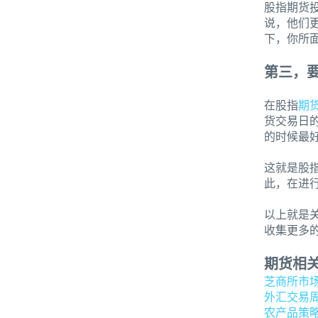
股指期货
说，他们
下，你所
第三，
在股指
期
货交易日
的时候最
这就是股
此，在进
以上就是
收集更多
期货相
芝商所市
外汇交易
农产品策