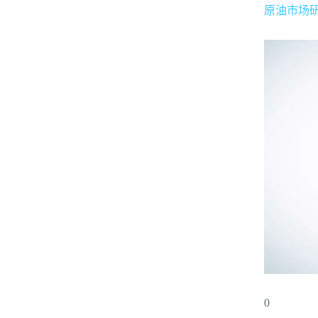
原油市场
0