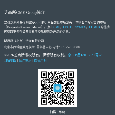
芝商所
CME Group
简介
CME芝商所
是全球最多元化的衍生品交易市场龙头，包括四个指定合约市场
（Designated Contract Market）。点击
CME
，
CBOT
，
NYMEX
，
COMEX
的链接,
可获取更多有关各交易所交易规则及产品的信息。
斯迈易（北京）咨询有限公司
北京市西城区武定侯街6号卓著中心 电话：010-59131300
©2026芝商所版权所有。保留所有权利。
京ICP备18015631号-2
|
|
网站地图
反诈提示
隐私声明
扫描二维码