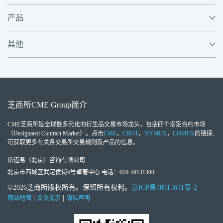
产品
其他
芝商所
CME Group
简介
CME芝商所
是全球最多元化的衍生品交易市场龙头，包括四个指定合约市场
（Designated Contract Market）。点击
CME
，
CBOT
，
NYMEX
，
COMEX
的链接,
可获取更多有关各交易所交易规则及产品的信息。
斯迈易（北京）咨询有限公司
北京市西城区武定侯街6号卓著中心 电话：010-59131300
©2026芝商所版权所有。保留所有权利。
京ICP备18015631号-2
|
|
网站地图
反诈提示
隐私声明