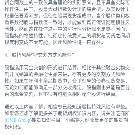
货合同数上的一致仅具备理论的实际意义，且不具备实际可
操作性。由于，股票大盘指数设计里的综合型，及其设计里
权重值要素考虑，促使在股票现货组成中，当个股种类和权
重系数彻底与指数值一致时，才能做到真正保证彻底锁住风
险性，然而这在操作过程中的可行性分析似乎是零。因而，
股指标的物独特性，使彻底传统意义上的期货与现货之间期
现套利变成不太可能，因此风险性将一直存在。
4、股指风险性“交割方式风险性”
股指选用现金交割的形式进行结算。相比于其他融合实物交
割开展结算的金融衍生品来讲，存有更多的交割方式风险
性。如果在年利率商品期货中，合乎型号的债卷现货交易，
无论如何都能够满足一部分交收规定。股指则也只能是百分
百的现金交割，且不很有可能以相匹配个股进行结算。
通过以上内容了解，相信您已经知道股指特殊风险有哪些。
如果您还想了解更多关于期货期权知识内容，请关注芝商所
(
CME Group
)期货知识栏目，小编将为你收集更多的期货期
权知识。