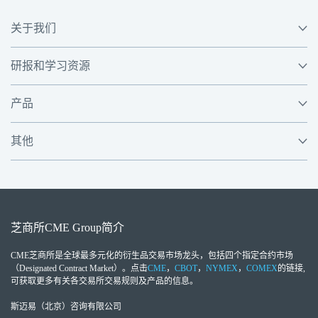
关于我们
研报和学习资源
产品
其他
芝商所
CME Group
简介
CME芝商所
是全球最多元化的衍生品交易市场龙头，包括四个指定合约市场
（Designated Contract Market）。点击
CME
，
CBOT
，
NYMEX
，
COMEX
的链接,
可获取更多有关各交易所交易规则及产品的信息。
斯迈易（北京）咨询有限公司