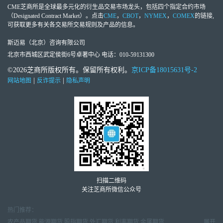
CME芝商所
是全球最多元化的衍生品交易市场龙头，包括四个指定合约市场
（Designated Contract Market）。点击
CME
，
CBOT
，
NYMEX
，
COMEX
的链接,
可获取更多有关各交易所交易规则及产品的信息。
斯迈易（北京）咨询有限公司
北京市西城区武定侯街6号卓著中心 电话：010-59131300
©2026芝商所版权所有。保留所有权利。
京ICP备18015631号-2
|
|
网站地图
反诈提示
隐私声明
扫描二维码
关注芝商所微信公众号
热门推荐：
农产品期货
能源期货
股指期货
外汇期货
利率期货
金属期货
展开