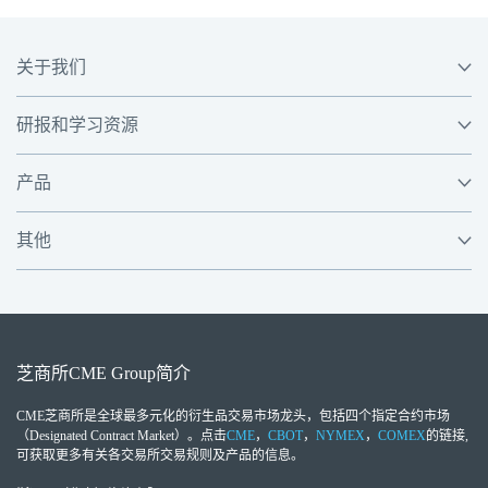
关于我们
研报和学习资源
产品
其他
芝商所
CME Group
简介
CME芝商所
是全球最多元化的衍生品交易市场龙头，包括四个指定合约市场
（Designated Contract Market）。点击
CME
，
CBOT
，
NYMEX
，
COMEX
的链接,
可获取更多有关各交易所交易规则及产品的信息。