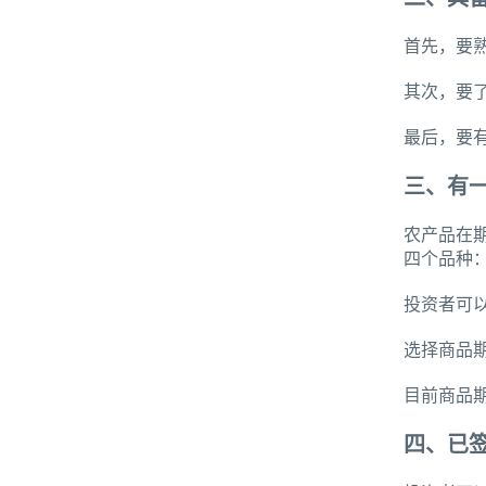
首先，要
其次，要
最后，要
三、有
农产品在
四个品种
投资者可
选择商品
目前商品期
四、已