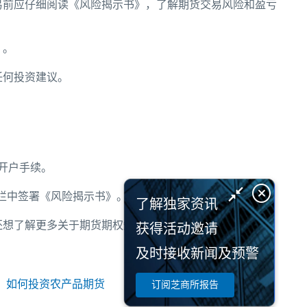
易前应仔细阅读《风险揭示书》，了解期货交易风险和盈亏
》。
任何投资建议。
开户手续。
一栏中签署《风险揭示书》。
了解独家资讯
想了解更多关于期货期权知识内容，请关注芝商所(
CME
获得活动邀请
及时接收新闻及预警
：
如何投资农产品期货
订阅芝商所报告