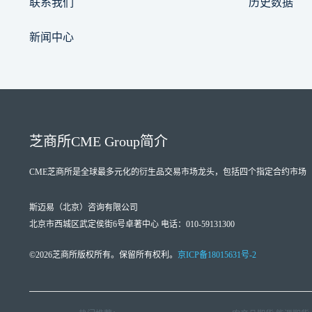
联系我们
历史数据
新闻中心
芝商所
CME Group
简介
CME芝商所
是全球最多元化的衍生品交易市场龙头，包括四个指定合约市场（Designate
斯迈易（北京）咨询有限公司
北京市西城区武定侯街6号卓著中心 电话：010-59131300
©2026芝商所版权所有。保留所有权利。
京ICP备18015631号-2