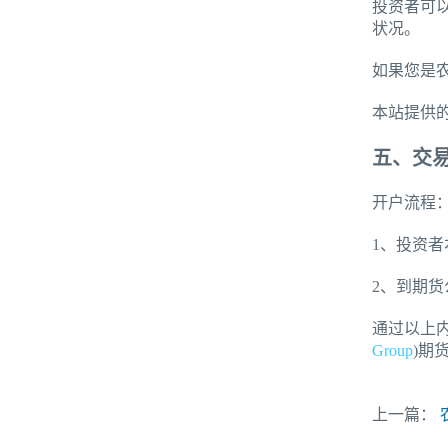
投资者可
状况。
如果您是
本站提供
五、交
开户流程
1、投资
2、到期
通过以上
Group
)期
上一篇：