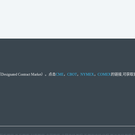
d Contract Market）。点击
CME
，
CBOT
，
NYMEX
，
COMEX
的链接,可获