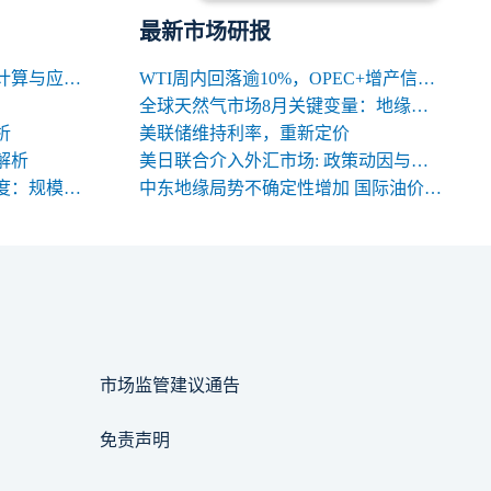
最新市场研报
期货交易中合约名义价值的计算与应用解析
WTI周内回落逾10%，OPEC+增产信号背后的多空暗涌
全球天然气市场8月关键变量：地缘、天气与库存
析
美联储维持利率，重新定价
解析
美日联合介入外汇市场: 政策动因与中长期影响
期货合约规格的三大关键维度：规模、交割与标准化
中东地缘局势不确定性增加 国际油价高位震荡
市场监管建议通告
免责声明