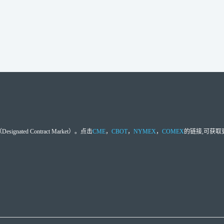
d Contract Market）。点击
CME
，
CBOT
，
NYMEX
，
COMEX
的链接,可获