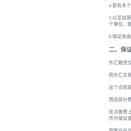
4.若有多
5.以芝加
个单位，即
6.保证金
二、保
外汇期货
而外汇交易
这个点就
而这部分
在点差费
作为保证
而客户在