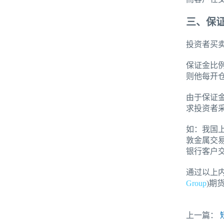
三、保
投资者买
保证金比
则他每开仓
由于保证
求投资者
如：我国
敦金属交易
银行客户
通过以上
Group
)期
上一篇：