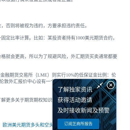
金，否则将被视为违约，方要承担违约责任。
固定比率计算。比如：某投资者持有1000美元期货合约，
价格就会更高，所以为了规避风险，外汇期货买卖通常都要
金融期货交易所（LME）则实行10%的低保证金比例：伦
）在伦敦外汇报价中心设有一个电子交易平台，它只接受国际
了解独家资讯
获得活动邀请
解更多关于期货期权知识内容，请关注芝商所(
CME
及时接收新闻及预警
订阅芝商所报告
：
欧洲美元期货多头和空头分别交易的什么