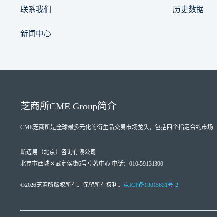
联系我们
历史数据
新闻中心
芝商所
CME Group
简介
CME芝商所
是全球最多元化的衍生品交易市场龙头，包括四个指定合约市场（Designate
斯迈易（北京）咨询有限公司
北京市西城区武定侯街6号卓著中心 电话：010-59131300
©2026芝商所版权所有。保留所有权利。
京ICP备18015631号-2