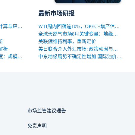
最新市场研报
期货交易中合约名义价值的计算与应用解析
WTI周内回落逾10%，OPEC+增产信号背后的多空暗涌
全球天然气市场8月关键变量：地缘、天气与库存
析
美联储维持利率，重新定价
解析
美日联合介入外汇市场: 政策动因与中长期影响
期货合约规格的三大关键维度：规模、交割与标准化
中东地缘局势不确定性增加 国际油价高位震荡
市场监管建议通告
免责声明