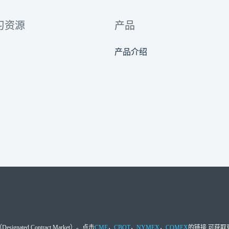
习资源
产品
产品介绍
d Contract Market）。点击
CME
，
CBOT
，
NYMEX
，
COMEX
的链接,可获