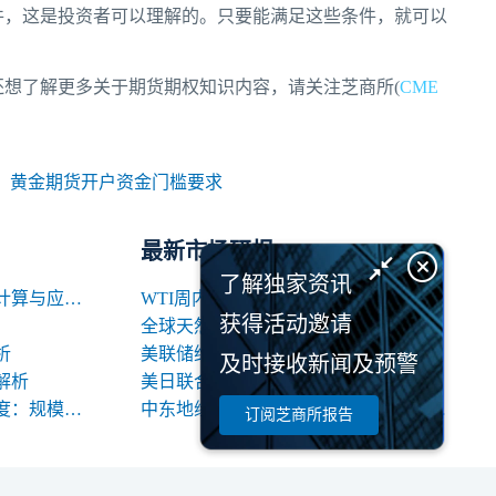
件，这是投资者可以理解的。只要能满足这些条件，就可以
想了解更多关于期货期权知识内容，请关注芝商所(
CME
：
黄金期货开户资金门槛要求
最新市场研报
了解独家资讯
期货交易中合约名义价值的计算与应用解析
WTI周内回落逾10%，OPEC+增产信号背后的多空暗涌
获得活动邀请
全球天然气市场8月关键变量：地缘、天气与库存
析
美联储维持利率，重新定价
及时接收新闻及预警
解析
美日联合介入外汇市场: 政策动因与中长期影响
期货合约规格的三大关键维度：规模、交割与标准化
中东地缘局势不确定性增加 国际油价高位震荡
订阅芝商所报告