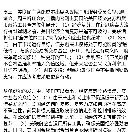
周三，美联储主席鲍威尔出席众议院金融服务委员会视频听
证会。周三听证会的直播内容则主要围绕美国经济复苏和货
币政策工具全方位化展开：（1）经济复苏：在新冠病毒大流
行得到遏制之前，美国经济全面复苏是遥不可及的，美联储
将使用“全方位的工具”来为家庭和企业提供缓冲；（2）公司
债：由于市场运行良好，债券购买规模将处于可能区间的“最
低端”， 与购买交易所交易基金（ETF）相比是有意义的，购
买单笔公司债是一种更好的工具；（3）负利率：当下美联储
不会将基准利率推入负值区域，但未来是否会采取负利率工
具仍不明确；（4）财政支持：鲍威尔敦促国会不要撤回财政
支持，并应该考虑采取更多行动。
从鲍威尔的发言中，我们可以看出，经济复苏长路漫漫，疫
情左右公众信心：（1）由于产出和就业水平仍远低于新冠疫
情暴发之前，美国经济何时复苏、复苏力度如何均存在高度
不确定性，前景将很大程度取决于疫情走势和控制措施的效
果。在公众确信疫情得到控制之前，美国经济不太可能完全
复苏；（2）美联储应当运用所有工具，确保美国经济强劲复
苏。同时，美国国会应当配合出台更多经济纾困法案，为美