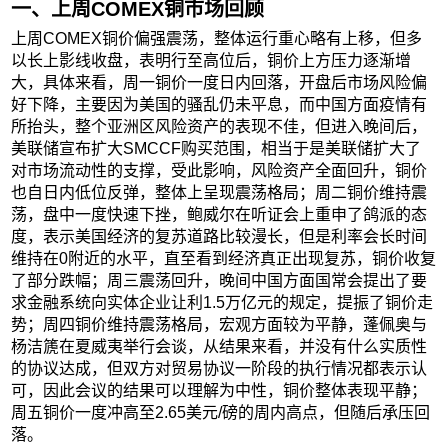
一、
上周COMEX铜市场回顾
上周COMEX铜价偏强震荡，整体运行重心略有上移，但多
以长上影线收盘，表明行至高位后，铜价上方压力逐渐增
大，具体来看，周一铜价一度日内回落，开盘后市场风险偏
好下降，主要因为美国的骚乱仍未平息，而中国方面疫情有
所抬头，整个亚洲区风险资产的表现不佳，但进入晚间后，
美联储宣布扩大SMCCF购买范围，相当于是美联储扩大了
对市场流动性的支撑，受此影响，风险资产全面回升，铜价
也自日内低位反弹，整体上呈现震荡格局；周二铜价维持震
荡，盘中一度快速下挫，鲍威尔在听证会上重申了鸽派的态
度，表示美国经济的复苏道路比较漫长，但是利率会长时间
维持在0附近的水平，直至看到经济真正出现复苏，铜价收复
了部分跌幅；周三震荡回升，晚间中国方面国常会提出了要
求金融系统向实体企业让利1.5万亿元的规定，提振了铜价走
势；周四铜价维持震荡格局，宏观方面较为平静，蓬佩奥与
杨洁篪在夏威夷举行会谈，从结果来看，并没有什么实质性
的协议达成，但双方对贸易协议一阶段的执行情况都表示认
可，因此会议的结果可以理解为中性，铜价整体表现平静；
周五铜价一度冲高至2.65美元/磅的周内高点，但随后承压回
落。