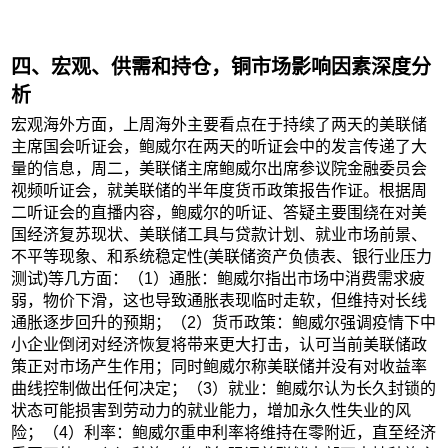
四、宏观、供需和持仓，铜市场影响因素深度分
析
宏观海外方面，上周海外主要看点在于持续了两天的美联储
主席国会听证会，鲍威尔在两天的听证会中的发言传递了大
量的信息，周二，美联储主席鲍威尔出席参议院金融委员会
视频听证会，就美联储的半年度货币政策报告作证。根据周
二听证会的直播内容，鲍威尔的听证、答疑主要围绕在对美
国经济复苏现状、美联储工具与贷款计划、就业市场前景、
不平等现象、和系统稳定性(美联储资产负债表、银行业压力
测试)等几方面：（1）通胀：鲍威尔指出市场中消费需求疲
弱，物价下滑，这也导致通胀表现临时走软，但维持对长线
通胀逐步回升的预期；（2）货币政策：鲍威尔强调疫情下中
小企业倒闭对经济恢复将带来更大打击，认可当前美联储政
策正对市场产生作用；同时鲍威尔称美联储并没有对收益率
曲线控制做出任何决定；（3）就业：鲍威尔认为长久封锁的
状态可能损害到劳动力的就业能力，增加永久性失业的风
险；（4）利率：鲍威尔重申利率将维持在零附近，直至经济