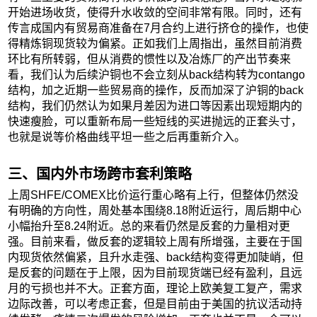
开始进场收货，使得升水收敛的空间非常有限。同时，还有
传言成国内有贸易商准备在7月合约上进行挤仓的操作，也使
得精炼铜现货较为偏紧。正如我们上周指出，虽然目前消费
环比有所转弱，但从消费的惯性以及冶炼厂的产出节奏来
看，我们认为后续沪铜也不会立刻从back结构转为contango
结构，加之近期一些贸易商的操作，反而加深了沪铜的back
结构，我们仍然认为如果月差因为进口等因素出现短期内的
快速瘦脸，可以重新布局一些短线的买进抛远的正套头寸，
也就是说等价格曲线平坦一些之后再重新介入。
三、国内外市场跨市套利策略
上周SHFE/COMEX比价运行重心略有上行，但整体仍然没
有明确的方向性，周处基本围绕8.18附近运行，周后期中心
小幅抬升至8.24附近。总的来看仍然是反套的力量相对更
强。目前来看，做反套的逻辑较上周有所增强，主要在于国
内现货依然偏紧，且升水走强、back结构变得更加陡峭，但
是反套的问题在于上限，因为目前现货端已经有盈利，且远
月的亏损也并不大。正套方面，理论上欧美复工复产，需求
边际改善，可以考虑正套，但是目前由于美国的抗议活动持