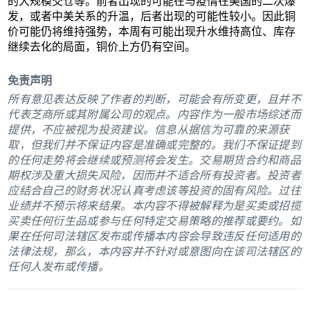
的大规模交仓等。前者出现的可能在与疫情在美国的二次爆
发，或者中美关系的升温，后者出现的可能性较小。因此铜
价可能仍将维持强势，本周有可能出现升水维持高位、库存
继续去化的局面，铜价上方仍有空间。
免责声明
所有意见表达反映了作者的判断，可能会有所变更，且并不
代表芝商所或其附属公司的观点。内容作为一般市场综述而
提供，不应被视为投资建议。信息从据信为可靠的来源获
取，但我们并不保证内容是准确或完整的。我们不保证提到
的任何走势将会继续或预测将会发生。交易期货合约和商品
期权涉及重大损失风险，因而并不适合所有投资者。投资者
应结合自己的财务状况认真考虑该等投资的固有风险。过往
业绩并不预示将来结果。本内容不得被解释为是买卖或招揽
买卖任何衍生品或参与任何特定交易策略的推荐或要约。如
果在任何司法辖区发布或传播本内容会导致违反任何适用的
法律法规，那么，本内容并不针对或意图向在该司法辖区的
任何人发布或传播。