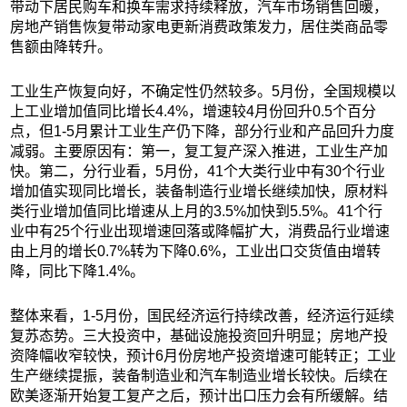
带动下居民购车和换车需求持续释放，汽车市场销售回暖，
房地产销售恢复带动家电更新消费政策发力，居住类商品零
售额由降转升。
工业生产恢复向好，不确定性仍然较多。5月份，全国规模以
上工业增加值同比增长4.4%，增速较4月份回升0.5个百分
点，但1-5月累计工业生产仍下降，部分行业和产品回升力度
减弱。主要原因有：第一，复工复产深入推进，工业生产加
快。第二，分行业看，5月份，41个大类行业中有30个行业
增加值实现同比增长，装备制造行业增长继续加快，原材料
类行业增加值同比增速从上月的3.5%加快到5.5%。41个行
业中有25个行业出现增速回落或降幅扩大，消费品行业增速
由上月的增长0.7%转为下降0.6%，工业出口交货值由增转
降，同比下降1.4%。
整体来看，1-5月份，国民经济运行持续改善，经济运行延续
复苏态势。三大投资中，基础设施投资回升明显；房地产投
资降幅收窄较快，预计6月份房地产投资增速可能转正；工业
生产继续提振，装备制造业和汽车制造业增长较快。后续在
欧美逐渐开始复工复产之后，预计出口压力会有所缓解。结