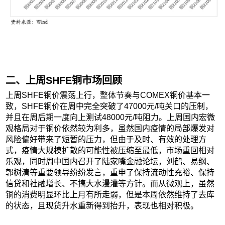
二、上周SHFE铜市场回顾
上周SHFE铜价震荡上行，整体节奏与COMEX铜价基本一
致，SHFE铜价在周中完全突破了47000元/吨关口的压制，
并且在周后期一度向上测试48000元/吨阻力。上周国内宏微
观格局对于铜价依然较为利多，虽然国内疫情的局部爆发对
风险偏好带来了短暂的压力，但由于及时、有效的处理方
式，疫情大规模扩散的可能性被压缩至最低，市场重回相对
乐观，同时周中国内召开了陆家嘴金融论坛，刘鹤、易纲、
郭树清等重要领导纷纷发言，重申了保持流动性充裕、保持
信贷和社融增长、不搞大水漫灌等方针。而从微观上，虽然
铜的消费明显环比上月有所走弱，但是本周依然维持了去库
的状态，且现货升水重新得到抬升，表现也相对积极。