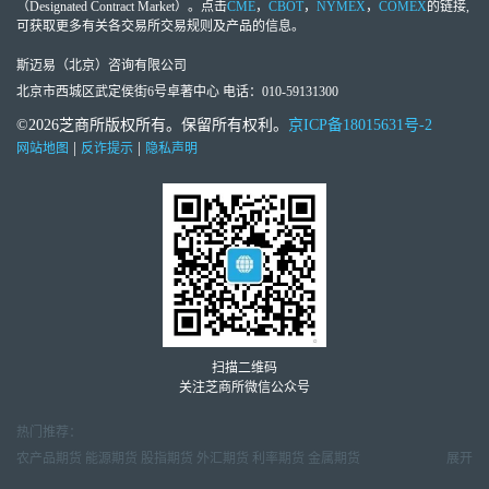
（Designated Contract Market）。点击
CME
，
CBOT
，
NYMEX
，
COMEX
的链接,
可获取更多有关各交易所交易规则及产品的信息。
斯迈易（北京）咨询有限公司
北京市西城区武定侯街6号卓著中心 电话：010-59131300
©2026芝商所版权所有。保留所有权利。
京ICP备18015631号-2
|
|
网站地图
反诈提示
隐私声明
扫描二维码
关注芝商所微信公众号
热门推荐：
农产品期货
能源期货
股指期货
外汇期货
利率期货
金属期货
展开
金属市场周报
天然气市场月报
原油市场周报
外汇交易周报