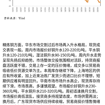
精炼铜方面，华东市场交割过后市场再入升水格局，现货成
交表现一般。周内市场报价好铜升水120-220元/吨，平水铜
升水120-210元/吨，湿法铜升水90-150元/吨，周内升水走势
呈现先扬后抑趋势。市场整体交投氛围相对活跃，持货商报
盘活跃度不错，交易上存一定的压价情绪，成交多以贸易商
吸收低价货源交单为主。本周库存继续下降，上海地区的供
应有所收紧，加上近来冶炼厂发货少而进口比价不理想，短
期供应难有明显回升。华南市场市场升水高企，现货库存持
续下滑，市场畏高，多谨慎观望。市场报价好铜升水230-
360元/吨，平水铜升水210-320元/吨。周初适逢换月交割，
市场报价高低混乱，接货商多持观望态度，市场供需两淡；
换月后，广东现货市场供应持续收缩，贸易商挺价惜售情绪