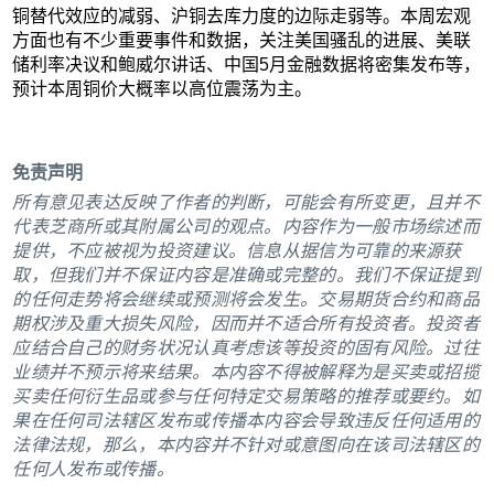
铜替代效应的减弱、沪铜去库力度的边际走弱等。本周宏观
方面也有不少重要事件和数据，关注美国骚乱的进展、美联
储利率决议和鲍威尔讲话、中国5月金融数据将密集发布等，
预计本周铜价大概率以高位震荡为主。
免责声明
所有意见表达反映了作者的判断，可能会有所变更，且并不
代表芝商所或其附属公司的观点。内容作为一般市场综述而
提供，不应被视为投资建议。信息从据信为可靠的来源获
取，但我们并不保证内容是准确或完整的。我们不保证提到
的任何走势将会继续或预测将会发生。交易期货合约和商品
期权涉及重大损失风险，因而并不适合所有投资者。投资者
应结合自己的财务状况认真考虑该等投资的固有风险。过往
业绩并不预示将来结果。本内容不得被解释为是买卖或招揽
买卖任何衍生品或参与任何特定交易策略的推荐或要约。如
果在任何司法辖区发布或传播本内容会导致违反任何适用的
法律法规，那么，本内容并不针对或意图向在该司法辖区的
任何人发布或传播。