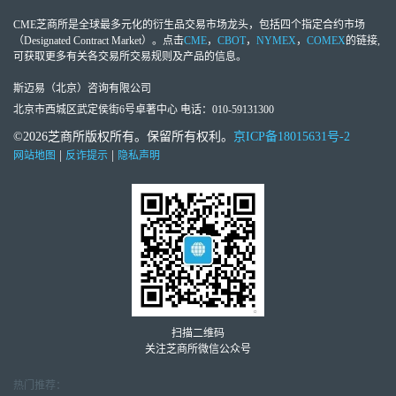
CME芝商所
是全球最多元化的衍生品交易市场龙头，包括四个指定合约市场
（Designated Contract Market）。点击
CME
，
CBOT
，
NYMEX
，
COMEX
的链接,
可获取更多有关各交易所交易规则及产品的信息。
斯迈易（北京）咨询有限公司
北京市西城区武定侯街6号卓著中心 电话：010-59131300
©2026芝商所版权所有。保留所有权利。
京ICP备18015631号-2
|
|
网站地图
反诈提示
隐私声明
扫描二维码
关注芝商所微信公众号
热门推荐：