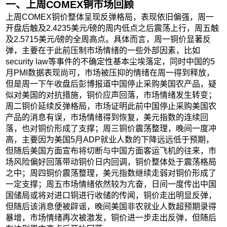
一、
上周COMEX铜市场回顾
上周COMEX铜价整体呈现反弹格局，表现依旧偏强，周一
开盘后触及2.4235美元/磅的周内低点之后震荡上行，周五触
及2.5715美元/磅的全周高点。具体而言，周一铜价显著反
弹，主要在于此前压制市场情绪的一些外部因素，比如
security law等事件的不确定性基本尘埃落定，同时中国的5
月PMI数据表现尚可，市场被压抑的情绪在周一得到释放，
但是周一下午收盘后彭博报道中国停止采购美国农产品，疑
似对美国的对抗措施，铜价应声回落，市场情绪发生转变；
周二铜价延续反弹格局，市场证明此前中国停止采购美国农
产品的消息有误，市场情绪得到恢复，美元指数的连续回
落，也对铜价形成了支撑；周三铜价震荡整理，晚间一度冲
高，主要因为美国5月ADP就业人数的下降远远低于预期，
但随后美国方面宣布将切断与中国方面客运飞机的往来，市
场风险偏好回落带动铜价日内回调，铜价整体处于震荡格局
之中；周四铜价震荡整理，美元指数继续走弱对铜价形成了
一定支撑；周五市场情绪依然较为亢奋，日间一度传出中国
国储局或将对进口铜进行收储的传闻，铜价走出明显反弹，
但随后该消息便被辟谣，晚间美国非农就业人数超预期录得
暴增，市场情绪再次被激发，铜价进一步走出反弹，但随后