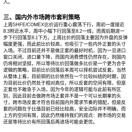
入。
三、国内外市场跨市套利策略
上周SHFE/COMEX比价运行重心震荡下行，周初一度接近
8.3附近水平，周中小幅下行回落至8.2一线，而周后期进一
步下行回落至8.1下方。上周比价的回落主要因为外盘的反弹
幅度更强，而此前比价较高，也吸引了一些内外正套的头寸
入场。不过目前还并不是做正套的最好时机，因为一旦进口
窗口关闭、进口量下降，而国内消费惯性仍然存在，则国内
仍将相对坚挺，所以等待比价回落做多比价是一个更为合乎
逻辑的策略，目前比价回落后本周可以择机尝试反套。当然
从整体上看，目前铜的比价依然在一个比较纠结的时期，因
为目前比价仍然处于相对高位，所以反套的空间有限，但是
正套也不敢急于入场，因为今年的逻辑可能与此前有所区
别，因此目前去做跨市场正套并不是一个可以长期拿的头
寸，跨市场反套才符合目前国内外需求节奏的错配，但是反
套的问题在于比值目前已经比较高，安全边际并不明确，而
上方的空间有限，因此仍然维持我们的观点：跨市场的交易
还是等待比价有所回落后再进场可能会更优。