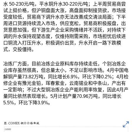
水 50-230元/吨，平水铜升水30-220元/吨；上半周贸易商尝
试上挺价格，但沪铜盘面大涨，高盘面抑制接货欲，市场接
受度较低，贸易商下调升水亦无法改善成交清淡局面；下半
周进口货源持续流入市场，供应宽松，贸易商积极报盘，出
货意愿加强，但下游生产企业采购情绪并不活跃，对持续下
调的升水保持观望态度，仅维持刚需采购，市场担忧后续进
口铜流入打压升水，积极调价出货，升水开启一路下跌模
式，交投僵持。
冶炼厂方面，目前冶炼企业原料库存持续走低，个别冶炼企
业库存虽然很高，但总量太小，不足以影响市场。4月中国电
解铜产量73.82万吨，同比增长6.9%，环比下降0.2%；4月检
修企业有豫光金铅，珲春紫金，云南锡业和中条山，产出有
一定影响；不过大型铜冶炼企业产能利用率恢复，因此4月产
量同比依然表现增长。5月计划产量70.96万吨，同比增长
5.5%，环比下降3.9%。