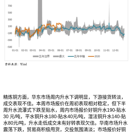
精炼铜方面，华东市场周内升水下调明显，下游接货转淡，
成交表现不佳。本周市场报价在周初表现相对稳定，但下半
周升水流瀑式下跌至贴水，周内市场报价好铜升水190-贴水
30 元/吨，平水铜升水180-贴水40元/吨，湿法铜升水140-贴
水80元/吨，升水走低成交未有好转表现欠佳。华南市场升水
震荡下跌，贸易商积极甩货，交投氛围清淡；市场报价好铜