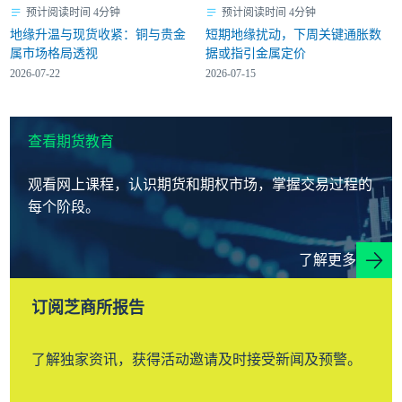
预计阅读时间 4分钟
预计阅读时间 4分钟
地缘升温与现货收紧：铜与贵金
短期地缘扰动，下周关键通胀数
属市场格局透视
据或指引金属定价
2026-07-22
2026-07-15
查看期货教育
观看网上课程，认识期货和期权市场，掌握交易过程的
每个阶段。
了解更多
订阅芝商所报告
了解独家资讯，获得活动邀请及时接受新闻及预警。