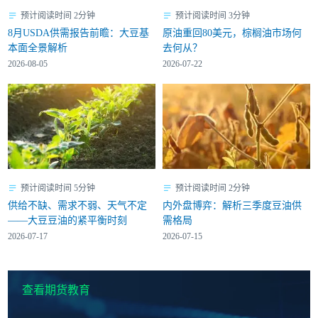
预计阅读时间 2分钟
预计阅读时间 3分钟
8月USDA供需报告前瞻：大豆基
原油重回80美元，棕榈油市场何
本面全景解析
去何从？
2026-08-05
2026-07-22
预计阅读时间 5分钟
预计阅读时间 2分钟
供给不缺、需求不弱、天气不定
内外盘博弈：解析三季度豆油供
——大豆豆油的紧平衡时刻
需格局
2026-07-17
2026-07-15
查看期货教育