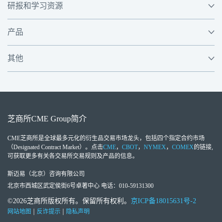
研报和学习资源
产品
其他
芝商所
CME Group
简介
CME芝商所
是全球最多元化的衍生品交易市场龙头，包括四个指定合约市场
（Designated Contract Market）。点击
CME
，
CBOT
，
NYMEX
，
COMEX
的链接,
可获取更多有关各交易所交易规则及产品的信息。
斯迈易（北京）咨询有限公司
北京市西城区武定侯街6号卓著中心 电话：010-59131300
©2026芝商所版权所有。保留所有权利。
京ICP备18015631号-2
|
|
网站地图
反诈提示
隐私声明