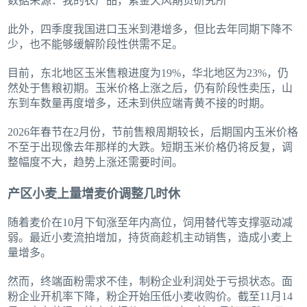
数据来源：我的农产品，紫金天风期货研究所
此外，四季度我国进口玉米到港增多，但比去年同期下降不
少，也不能够缓解阶段性供需不足。
目前，东北地区玉米售粮进度为19%，华北地区为23%，仍
然处于售粮初期。玉米价格上涨之后，仍有阶段性卖压，山
东到车数量再度增多，还未到供应端青黄不接的时期。
2026年春节在2月份，节前售粮周期较长，后期国内玉米价格
不至于出现像去年那样的大跌。短期玉米价格仍将反复，调
整幅度不大，趋势上涨还需要时间。
产区小麦上量增麦价调整几时休
随着麦价在10月下旬涨至年内高位，饲用替代等支撑驱动减
弱。最近小麦流拍增加，持货商趁机主动销售，造成小麦上
量增多。
然而，终端面粉需求不佳，制粉企业利润处于亏损状态。面
粉企业开机率下降，粉企开始压低小麦收购价。截至11月14