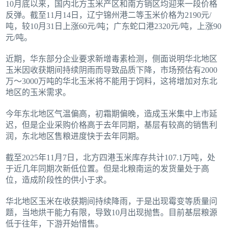
10月底以来，国内北方玉米产区和南方销区均迎来一段价格
反弹。截至11月14日，辽宁锦州港二等玉米价格为2190元/
吨，较10月31日上涨60元/吨；广东蛇口港2320元/吨，上涨90
元/吨。
近期，华东部分企业要求新增毒素检测，侧面说明华北地区
玉米因收获期间持续阴雨而导致品质下降，市场预估有2000
万～3000万吨的华北玉米将不能用于饲料，这将增加对东北
地区的玉米需求。
今年东北地区气温偏高，初霜期偏晚，造成玉米集中上市延
迟，但是企业采购价格高于去年同期，基层有较高的销售利
润，东北地区售粮进度快于去年同期。
截至2025年11月7日，北方四港玉米库存共计107.1万吨，处
于近几年同期次新低位置。但是北粮南运的发货量处于高
位，造成阶段性的供小于求。
华北地区玉米在收获期间持续降雨，于是出现霉变等质量问
题，当地烘干能力有限，导致10月出现抛售。目前基层粮源
低于往年，下游开始惜售。