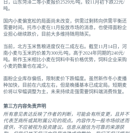
日，山东菏泽二等小麦报价2529元/吨，较11月初下跌22元/
吨。
国内小麦偏宽松的局面尚未改变，供需过剩转向供需平衡还
需要时间。托市小麦在11月投放市场的消息，也使得面粉企
业担心继续跌价，目前大多维持随用随买。
当前，北方玉米售粮进度仅在二成左右。截至11月14日，河
南小麦与玉米的价差为300元/吨，高于2024年同期的240元/
吨。新作玉米相比小麦在饲料中有价格优势，饲料企业采购
小麦的数量也在减少。
面粉企业库存偏低，限制麦价下跌幅度。虽然新作冬小麦播
种加快，目前在六成左右，但是晚播基本已成定局。短期麦
价将以窄幅调整为主，未来持续走强需要饲料端消费恢复。
第三方内容免责声明
所有意见表达反映了作者的判断，可能会有所变更，且并不
代表芝商所或其附属公司的观点。内容作为一般市场综述而
提供，不应被视为投资建议。信息从据信为可靠的来源获