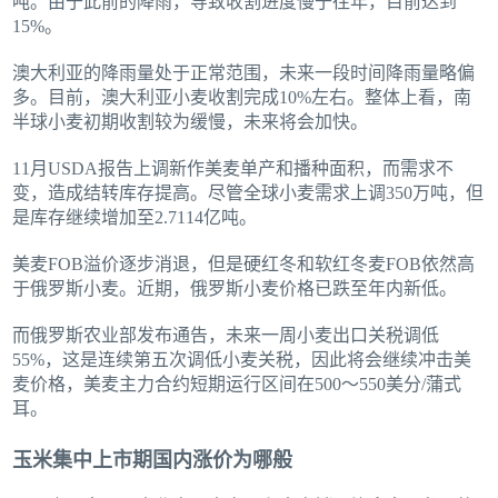
吨。由于此前的降雨，导致收割进度慢于往年，目前达到
15%。
澳大利亚的降雨量处于正常范围，未来一段时间降雨量略偏
多。目前，澳大利亚小麦收割完成10%左右。整体上看，南
半球小麦初期收割较为缓慢，未来将会加快。
11月USDA报告上调新作美麦单产和播种面积，而需求不
变，造成结转库存提高。尽管全球小麦需求上调350万吨，但
是库存继续增加至2.7114亿吨。
美麦FOB溢价逐步消退，但是硬红冬和软红冬麦FOB依然高
于俄罗斯小麦。近期，俄罗斯小麦价格已跌至年内新低。
而俄罗斯农业部发布通告，未来一周小麦出口关税调低
55%，这是连续第五次调低小麦关税，因此将会继续冲击美
麦价格，美麦主力合约短期运行区间在500～550美分/蒲式
耳。
玉米集中上市期国内涨价为哪般