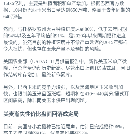
1.436亿吨，主要是种植面积和单产增加。根据巴西官方数
据，10月份巴西玉米出口量达到650万吨，略高于去年同期的
640万吨。
然而，马托格罗索州大豆种植进度达到86%，低于去年同期
的94%以及五年平均值的91%，是2020年以来同期播种进度
最慢的。虽然目前的种植速度并不像严重延迟的2015年那样
令人担忧，但也存在玉米产量不及预期的风险。
美国农业部（USDA）11月供需报告中，新作美玉米单产微
降，但总产量仍创历史新高。尽管出口上调1亿蒲式耳，因旧
作结转库存增加，最终新作累库。
另外，巴西玉米的竞争力增强，以及黑海地区玉米收割加
快，也限制美玉米盘面涨幅，短期将在410～440美分/蒲式耳
区间震荡，除非南美玉米供应出现问题。
美麦渐失性价比盘面回落成定局
目前，美国冬小麦播种已接近尾声，估计已完成播种96%，
高于去年同期的91%，优良率维持在52%。