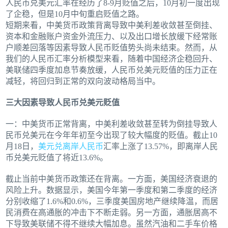
人民币兑美元汇率在经历了8-9月贬值之后，10月初一度出现
了企稳，但是10月中旬重启贬值之路。
短期来看，中美货币政策背离导致中美利差收敛甚至倒挂、
资本和金融账户资金外流压力、以及出口增长放缓下经常账
户顺差回落等因素导致人民币贬值势头尚未结束。然而，从
我们的人民币汇率分析模型来看，随着中国经济企稳回升、
美联储四季度加息节奏放缓，人民币兑美元贬值的压力正在
减轻，将回归到正常的双向波动格局当中。
三大因素导致人民币兑美元贬值
一：中美货币正常背离，中美利差收敛甚至转为倒挂导致人
民币兑美元在今年年初至今出现了较大幅度的贬值。截止10
月18日，
美元兑离岸人民币
汇率上涨了13.57%，即离岸人民
币兑美元贬值了将近13.6%。
截止当前中美货币政策还在背离。一方面，美国经济衰退的
风险上升。数据显示，美国今年第一季度和第二季度的经济
分别收缩了1.6%和0.6%，三季度美国房地产继续降温，而居
民消费在高通胀的冲击下不断走弱。另一方面，通胀居高不
下导致美联储不得不继续大幅加息。虽然汽油和二手车价格