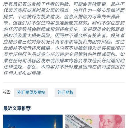
所有意见表达反映了作者的判断，可能会有所变更，且并不
代表芝商所或其附属公司的观点。内容作为一般市场综述而
提供，不应被视为投资建议。信息从据信为可靠的来源获
取，但我们并不保证内容是准确或完整的。我们不保证提到
的任何走势将会继续或预测将会发生。交易期货合约和商品
期权涉及重大损失风险，因而并不适合所有投资者。投资者
应结合自己的财务状况认真考虑该等投资的固有风险。过往
业绩并不预示将来结果。本内容不得被解释为是买卖或招揽
买卖任何衍生品或参与任何特定交易策略的推荐或要约。如
果在任何司法辖区发布或传播本内容会导致违反任何适用的
法律法规，那么，本内容并不针对或意图向在该司法辖区的
任何人发布或传播。
标签：
外汇期货及期权
外汇期权
最近文章推荐