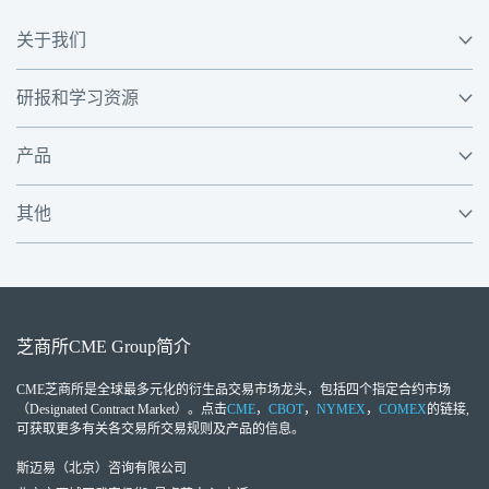
关于我们
研报和学习资源
产品
其他
芝商所
CME Group
简介
CME芝商所
是全球最多元化的衍生品交易市场龙头，包括四个指定合约市场
（Designated Contract Market）。点击
CME
，
CBOT
，
NYMEX
，
COMEX
的链接,
可获取更多有关各交易所交易规则及产品的信息。
斯迈易（北京）咨询有限公司