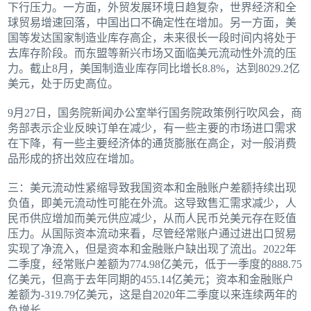
下行压力。一方面，外贸发展环境日趋复杂，世界经济和全
球贸易增速回落，中国出口不确定性在增加。另一方面，美
国等发达国家制造业库存高企，未来很长一段时间内将处于
去库存阶段。而东盟等新兴市场又面临美元流动性外流的压
力。截止8月，美国制造业库存同比增长8.8%，达到8029.2亿
美元，处于历史高位。
9月27日，国务院新闻办公室举行国务院政策例行吹风会，商
务部表示企业反映订单在减少，有一些主要的市场进口需求
在下降，有一些主要经济体的通货膨胀在高企，对一般消费
品形成的挤出效应在增加。
三：美元流动性紧缩导致我国资本和金融账户差额持续出现
负值，即美元流动性可能在外流。这导致售汇需求减少，人
民币供应增加而美元供应减少，从而人民币兑美元存在贬值
压力。从国际资本流动来看，尽管经常账户通过进出口贸易
实现了净流入，但是资本和金融账户缺出现了流出。2022年
二季度，经常账户差额为774.98亿美元，低于一季度的888.75
亿美元，但高于去年同期的455.14亿美元；资本和金融账户
差额为-319.79亿美元，这是自2020年二季度以来连续两年的
负增长。