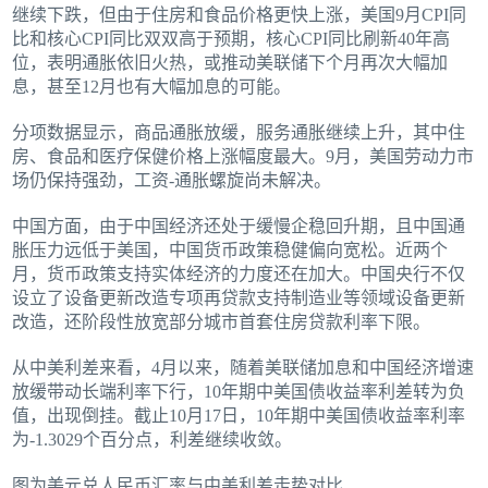
继续下跌，但由于住房和食品价格更快上涨，美国9月CPI同
比和核心CPI同比双双高于预期，核心CPI同比刷新40年高
位，表明通胀依旧火热，或推动美联储下个月再次大幅加
息，甚至12月也有大幅加息的可能。
分项数据显示，商品通胀放缓，服务通胀继续上升，其中住
房、食品和医疗保健价格上涨幅度最大。9月，美国劳动力市
场仍保持强劲，工资-通胀螺旋尚未解决。
中国方面，由于中国经济还处于缓慢企稳回升期，且中国通
胀压力远低于美国，中国货币政策稳健偏向宽松。近两个
月，货币政策支持实体经济的力度还在加大。中国央行不仅
设立了设备更新改造专项再贷款支持制造业等领域设备更新
改造，还阶段性放宽部分城市首套住房贷款利率下限。
从中美利差来看，4月以来，随着美联储加息和中国经济增速
放缓带动长端利率下行，10年期中美国债收益率利差转为负
值，出现倒挂。截止10月17日，10年期中美国债收益率利率
为-1.3029个百分点，利差继续收敛。
图为美元兑人民币汇率与中美利差走势对比