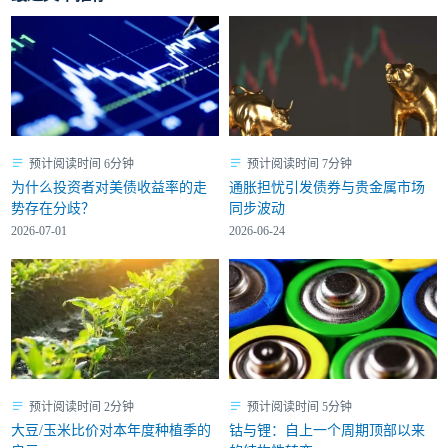
预计阅读时间 6分钟
预计阅读时间 7分钟
为什么投资者对美债收益率的走
通胀担忧引发债券与贵金属市场
势存在分歧？
同步波动
2026-07-01
2026-06-24
预计阅读时间 2分钟
预计阅读时间 5分钟
大豆/玉米比价对本年度种植季的
钴与锂：自上一个周期顶部以来