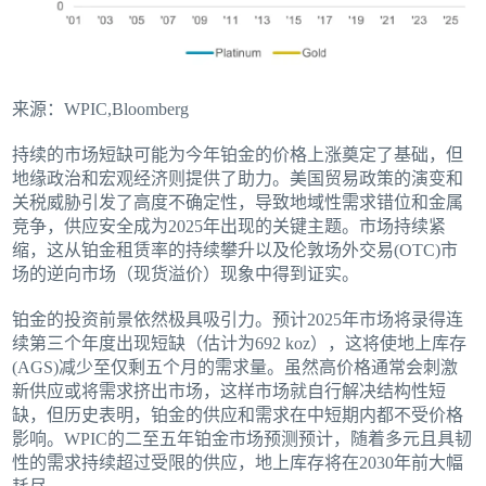
来源：WPIC,Bloomberg
持续的市场短缺可能为今年铂金的价格上涨奠定了基础，但
地缘政治和宏观经济则提供了助力。美国贸易政策的演变和
关税威胁引发了高度不确定性，导致地域性需求错位和金属
竞争，供应安全成为2025年出现的关键主题。市场持续紧
缩，这从铂金租赁率的持续攀升以及伦敦场外交易(OTC)市
场的逆向市场（现货溢价）现象中得到证实。
铂金的投资前景依然极具吸引力。预计2025年市场将录得连
续第三个年度出现短缺（估计为692 koz），这将使地上库存
(AGS)减少至仅剩五个月的需求量。虽然高价格通常会刺激
新供应或将需求挤出市场，这样市场就自行解决结构性短
缺，但历史表明，铂金的供应和需求在中短期内都不受价格
影响。WPIC的二至五年铂金市场预测预计，随着多元且具韧
性的需求持续超过受限的供应，地上库存将在2030年前大幅