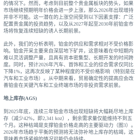
的情况下。然而，考虑到目前整个贵金属板块的势头，如果
市场继续预期明年价格会进一步上涨，那么2026年出现增持
并非不可能。这一潜在的上涨空间受到以下因素支撑：广泛
配置贵金属的投资趋势，以及从2027年起至2030年前铂金市
场将恢复连续短缺的诱人长期前景。
此外，我们的分析表明，铂金的供应和需求相对不受价格影
响。铂金开采主要来自深层地下矿井，这意味着在中短期内
难以灵活调整产量，且具有资本密集型、长期开发的时间跨
度。同时，预计2026年汽车、首饰和工业的综合需求仅同比
下降1%，这再次反映了某种程度的不受价格影响（特别是在
汽车和工业市场）。从中期来看，贸易确定性的提高应会改
善铂金在关键汽车和工业终端市场的非投资需求前景。
地上库存(AGS)
到2025年底，连续三年铂金市场出现短缺将大幅耗尽地上库
存（减少42%，即2,341 koz），剩余需求量仅能维持不到五
个月。这种枯竭是支撑铂金价格走高的主要驱动力（图3）。
2026年市场趋于平衡的预测将无法弥补地上库存的枯竭，这
意味着市场紧缩的情况可能仍会持续。