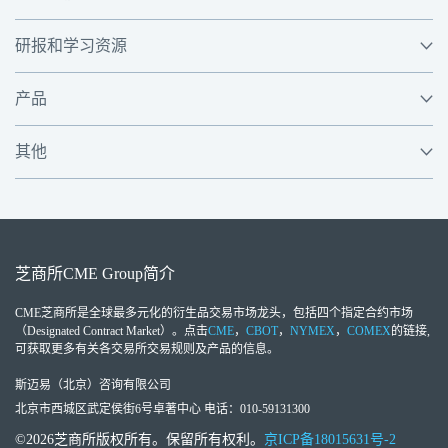
研报和学习资源
产品
其他
芝商所
CME Group
简介
CME芝商所
是全球最多元化的衍生品交易市场龙头，包括四个指定合约市场
（Designated Contract Market）。点击
CME
，
CBOT
，
NYMEX
，
COMEX
的链接,
可获取更多有关各交易所交易规则及产品的信息。
斯迈易（北京）咨询有限公司
北京市西城区武定侯街6号卓著中心 电话：010-59131300
©2026芝商所版权所有。保留所有权利。
京ICP备18015631号-2