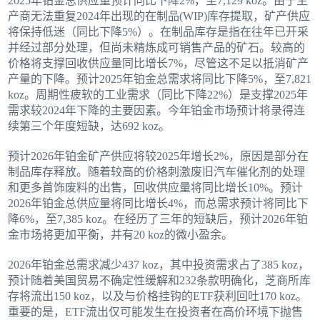
2025年铂金总供应量预计同比下降2%，至7,129 koz。由于生
产商无法重复2024年出现的在制品(WIP)库存提取，矿产供应
将保持低迷（同比下降5%）。在制品库存是指在往年已开采
并经过部分处理，但尚未精炼成可销售产品的矿石。较高的
价格将支撑回收供应量同比增长7%，尽管这不足以抵消矿产
产量的下降。预计2025年铂金总需求将同比下降5%，至7,821
koz。周期性疲软的工业需求（同比下降22%）是支撑2025年
需求较2024年下降的主要因素。今年铂金市场预计将录得连
续第三个年度短缺，达692 koz。
预计2026年铂金矿产供应将较2025年增长2%，原因是部分在
制品库存释放。随着较高的价格刺激废旧汽车催化剂的处理
和更多首饰废料的出售，回收供应量将同比增长10%。预计
2026年铂金总供应量将同比增长4%，而总需求预计将同比下
降6%，至7,385 koz。在经历了三年的短缺后，预计2026年铂
金市场将更加平衡，并有20 koz的微小盈余。
2026年铂金总需求减少437 koz，其中投资需求占了385 koz，
预计随着美国贸易不确定性缓解和232条款明确化，芝商所库
存将流出150 koz，以及与价格挂钩的ETF获利回吐170 koz。
重要的是，ETF流出仅可能发生在投资者在高价环境下抛售