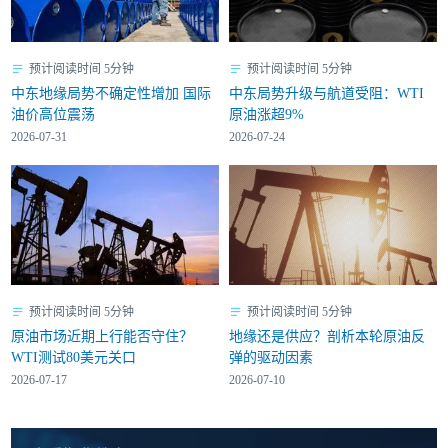
预计阅读时间 5分钟
预计阅读时间 5分钟
中东地缘局势不确定性增加 国际
中东局势升级与航道受阻：WTI
油价高位震荡
原油涨超9%
2026-07-31
2026-07-24
预计阅读时间 5分钟
预计阅读时间 5分钟
原油市场近期上行能否守住？
地缘还是供应？剖析本轮原油反
WTI测试80美元关口
弹的驱动因素
2026-07-17
2026-07-10