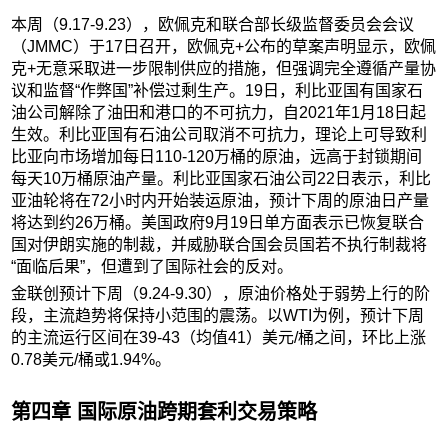
本周（9.17-9.23），欧佩克和联合部长级监督委员会会议
（JMMC）于17日召开，欧佩克+公布的草案声明显示，欧佩
克+无意采取进一步限制供应的措施，但强调完全遵循产量协
议和监督“作弊国”补偿过剩生产。19日，利比亚国有国家石
油公司解除了油田和港口的不可抗力，自2021年1月18日起
生效。利比亚国有石油公司取消不可抗力，理论上可导致利
比亚向市场增加每日110-120万桶的原油，远高于封锁期间
每天10万桶原油产量。利比亚国家石油公司22日表示，利比
亚油轮将在72小时内开始装运原油，预计下周的原油日产量
将达到约26万桶。美国政府9月19日单方面表示已恢复联合
国对伊朗实施的制裁，并威胁联合国会员国若不执行制裁将
“面临后果”，但遭到了国际社会的反对。
金联创预计下周（9.24-9.30），原油价格处于弱势上行的阶
段，主流趋势将保持小范围的震荡。以WTI为例，预计下周
的主流运行区间在39-43（均值41）美元/桶之间，环比上涨
0.78美元/桶或1.94%。
第四章 国际原油跨期套利交易策略