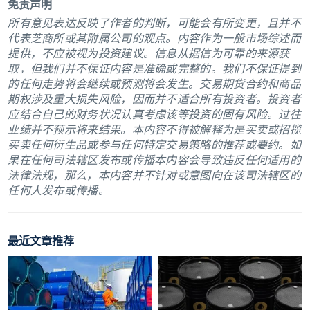
免责声明
所有意见表达反映了作者的判断，可能会有所变更，且并不
代表芝商所或其附属公司的观点。内容作为一般市场综述而
提供，不应被视为投资建议。信息从据信为可靠的来源获
取，但我们并不保证内容是准确或完整的。我们不保证提到
的任何走势将会继续或预测将会发生。交易期货合约和商品
期权涉及重大损失风险，因而并不适合所有投资者。投资者
应结合自己的财务状况认真考虑该等投资的固有风险。过往
业绩并不预示将来结果。本内容不得被解释为是买卖或招揽
买卖任何衍生品或参与任何特定交易策略的推荐或要约。如
果在任何司法辖区发布或传播本内容会导致违反任何适用的
法律法规，那么，本内容并不针对或意图向在该司法辖区的
任何人发布或传播。
最近文章推荐