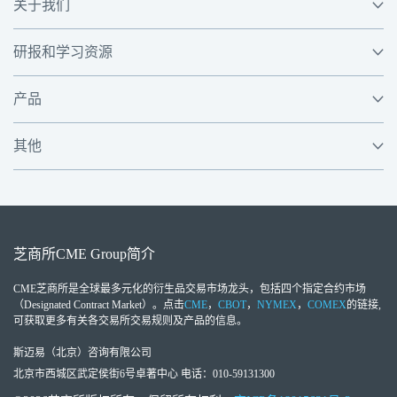
关于我们
研报和学习资源
产品
其他
芝商所
CME Group
简介
CME芝商所
是全球最多元化的衍生品交易市场龙头，包括四个指定合约市场
（Designated Contract Market）。点击
CME
，
CBOT
，
NYMEX
，
COMEX
的链接,
可获取更多有关各交易所交易规则及产品的信息。
斯迈易（北京）咨询有限公司
北京市西城区武定侯街6号卓著中心 电话：010-59131300