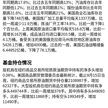
年同期高17.8%；比过去五年同期高13%；汽油库存比去年
同期低1.2%；比过去五年同期高1%；馏份油库存比去年同
期高31.6%，比过去五年同期高21%。美国商业石油库存总
量下降748万桶。美国炼厂加工总量平均每天1337万桶，比
前一周减少11.9万桶；炼油厂开工率74.8%，比前一周下降1
个百分点。上周美国原油进口量平均每天516.8万桶，比前一
周增长16万桶，成品油日均进口量203.5桶，比前一周增长
4.1万桶。备受关注的美国俄克拉荷马州库欣地区原油库存
5428.1万桶，增加4000桶。过去的一周，美国石油战略储备
6.44952亿桶，下降了78.1万桶。
基金持仓情况
投机商在纽约商品交易所轻质原油期货中持有的净多头增加
0.08%。美国商品期货管理委员会最新统计，截止9月15日当
周，纽约商品交易所原油期货中持仓量2108987手，增加
62327手。大型投机商在纽约商品交易所原油期货中持有净
多头449744手，比前一周增加378手。其中持有多头649093
手，比前一周增加11868手；持有空头199349手，增加
11490手。