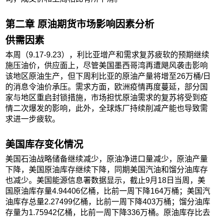
第二章 原油期货市场影响因素分析
供需因素
本周（9.17-9.23），利比亚增产和需求复苏疲软的预期继续
施压油价，供应面上，尽管美国墨西哥湾再遭飓风袭击影响
该地区原油生产，但下周利比亚的原油产量将增至26万桶/日
的消息令油价承压。需求方面，欧洲疫情再度蔓延，部分国
家与地区重启封锁措施，市场担忧原油需求的复苏将受到疫
情二次爆发的影响，此外，全球炼厂持续削减产能也导致需
求进一步疲软。
美国库存变化情况
美国石油战略储备继续减少，原油净进口量减少，原油产量
下降，美国原油库存继续下降，同期美国汽油和馏分油库存
也减少。美国能源信息署数据显示，截止9月18日当周，美
国原油库存量4.94406亿桶，比前一周下降164万桶；美国汽
油库存总量2.27499亿桶，比前一周下降403万桶；馏分油库
存量为1.75942亿桶，比前一周下降336万桶。原油库存比去