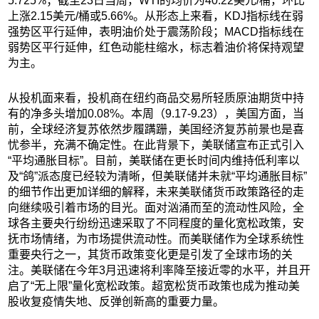
5.725%；截至23日当周，WTI的均价为40.22美元/桶，环比
上涨2.15美元/桶或5.66%。从形态上来看，KDJ指标线在弱
强势区平行延伸，表明油价处于震荡阶段；MACD指标线在
弱势区平行延伸，红色动能柱缩水，标志着油价将保持观望
为主。
从投机面来看，投机商在纽约商品交易所轻质原油期货中持
有的净多头增加0.08%。本周（9.17-9.23），美国方面，当
前，全球经济复苏依然步履蹒跚，美国经济复苏前景也是喜
忧参半，充满不确定性。在此背景下，美联储宣布正式引入
“平均通胀目标”。目前，美联储在更长时间内维持低利率以
及“鸽”派态度已经较为清晰，但美联储并未就“平均通胀目标”
的细节作出更加详细的解释，未来美联储货币政策路径的走
向继续吸引着市场的目光。面对汹涌而至的流动性风险，全
球各主要央行纷纷迅速采取了不同程度的量化宽松政策，安
抚市场情绪，为市场提供流动性。而美联储作为全球系统性
重要央行之一，其货币政策变化更是引发了全球市场的关
注。美联储在今年3月迅速将利率降至接近零的水平，并且开
启了“无上限”量化宽松政策。超宽松货币政策也成为推动美
股收复疫情失地、反弹创新高的重要力量。