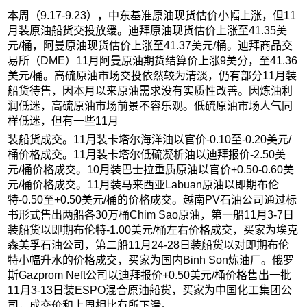
本周（9.17-9.23），中东基准原油现货估价小幅上涨，但11
月装原油船货交投放缓。迪拜原油现货估价上涨至41.35美
元/桶，阿曼原油现货估价上涨至41.37美元/桶。迪拜商品交
易所（DME）11月阿曼原油期货结算价上涨9美分，至41.36
美元/桶。高硫原油市场交投依然较为清淡，仍有部分11月装
船货待售，因本月以来原油需求没有实质性改善。因炼油利
润低迷，高硫原油市场前景不容乐观。低硫原油市场人气同
样低迷，但有一些11月
装船货成交。11月装卡塔尔海洋油以官价-0.10至-0.20美元/
桶价格成交。11月装卡塔尔低硫凝析油以迪拜报价-2.50美
元/桶价格成交。10月装巴士拉重质原油以官价+0.50-0.60美
元/桶价格成交。11月装马来西亚Labuan原油以即期布伦
特-0.50至+0.50美元/桶的价格成交。越南PV石油公司通过标
书形式售出两船各30万桶Chim Sao原油，第一船11月3-7日
装船货以即期布伦特-1.00美元/桶左右价格成交，买家为埃克
森美孚石油公司，第二船11月24-28日装船货以对即期布伦
特小幅升水的价格成交，买家为国内Binh Son炼油厂。俄罗
斯Gazprom Neft公司以迪拜报价+0.50美元/桶价格售出一批
11月3-13日装ESPO混合原油船货，买家为中国化工集团公
司，成交价和上周相比有所下滑。