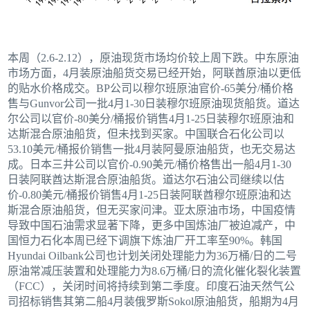
本周（2.6-2.12），原油现货市场均价较上周下跌。中东原油
市场方面，4月装原油船货交易已经开始，阿联酋原油以更低
的贴水价格成交。BP公司以穆尔班原油官价-65美分/桶价格
售与Gunvor公司一批4月1-30日装穆尔班原油现货船货。道达
尔公司以官价-80美分/桶报价销售4月1-25日装穆尔班原油和
达斯混合原油船货，但未找到买家。中国联合石化公司以
53.10美元/桶报价销售一批4月装阿曼原油船货，也无交易达
成。日本三井公司以官价-0.90美元/桶价格售出一船4月1-30
日装阿联酋达斯混合原油船货。道达尔石油公司继续以估
价-0.80美元/桶报价销售4月1-25日装阿联酋穆尔班原油和达
斯混合原油船货，但无买家问津。亚太原油市场，中国疫情
导致中国石油需求显著下降，更多中国炼油厂被迫减产，中
国恒力石化本周已经下调旗下炼油厂开工率至90%。韩国
Hyundai Oilbank公司也计划关闭处理能力为36万桶/日的二号
原油常减压装置和处理能力为8.6万桶/日的流化催化裂化装置
（FCC），关闭时间将持续到第二季度。印度石油天然气公
司招标销售其第二船4月装俄罗斯Sokol原油船货，船期为4月