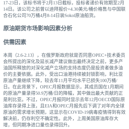
17-23日，该标书将于2月13日截标，投标者递价有效期至2月
14日。该公司之前曾以迪拜报价+4.30美元/桶价格售与中国联
合石化公司70万桶4月8-14日装Sokol原油船货。
原油期货市场影响因素分析
供需因素
本周（2.6-2.13），在俄罗斯政府就是否同意OPEC+技术委员
会所提出的深化及延长减产建议做出最终决定之前，更多产
油国所释放的对深化减产立场的支持态度仍是投资者做多油
价的主要依据。此外，受出口油港持续被封锁影响，利比亚
原油产量继续下降，较去年11月平均水平已损失100万桶/
日。在此背景下，OPEC月报数据显示，其成员国在1月期间
的原油产量录得50.9万桶/日的降幅，其中做出最大贡献的正
是利比亚。不过，OPEC月报同时显示去年12月OECD国际原
油库存录得上涨，且EIA和OPEC月报先后下调了对年内全球
原油的需求增长预期，这显示在COVID-19病毒疫情得到有效
解决前，仍存利空不确定性。此外，上周美国原油库存大
增，但同期净进口量也录得回升。