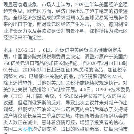
现显著衰退迹象，市场人士认为，2020上半年美国经济企稳
趋势明显，欧元区方面，经济已经出现了趋于稳定的初步迹
象。全球经济放缓造成的需求减弱以及全球贸易紧张局势带
来的出口下滑，都对欧元区经济产生冲击，此外，德国制造
业增长乏力以及英欧贸易谈判前景不明，都将持续为欧元区
经济带来不确定性。
本周（2.6-2.12），6日，为促进中美经贸关系健康稳定发
展，中国国务院关税税则委员会决定，调整对原产于美国约
750亿美元进口商品的加征关税措施。自2020年2月14日13时
01分起，2019年9月1日起已加征10%关税的商品，加征税率
调整为5%；已加征5%关税的商品，加征税率调整为2.5%。
除上述措施外，其他对美加征关税措施继续按规定执行。对
美加征关税商品排除工作继续开展。4-6日，OPEC+技术委员
会（JTC）召开临时会议，讨论加深并延长减产协议的相关
议题，但遭到俄罗斯的反对，导致此次会议并未对减产作出
调整。但俄罗斯石油公司在与诺瓦克的会晤后释放了支持将
减产协议延长至第二季度的立场。中国新增确诊新冠病毒肺
炎人数正在减少，意味着疫情可控，增强了投资者的信心，
美国三大
股指
均受到支撑，12日的收盘刷新高，提振原油市