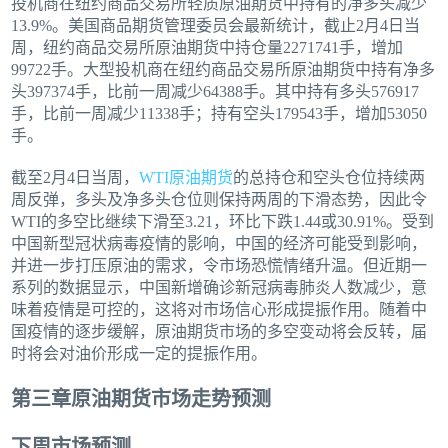
投机商在纽约商品交易所轻质原油期货中持有的净多头减少
13.9%。美国商品期货管理委员会最新统计，截止2月4日当
周，纽约商品交易所原油期货中持仓量2271741手，增加
99722手。大型投机商在纽约商品交易所原油期货中持有净多
头397374手，比前一周减少64388手。其中持有多头576917
手，比前一周减少11338手；持有空头179543手，增加53050
手。
截至2月4日当周，
WTI原油期货
的总持仓和空头仓位持续两
周反弹，多头及净多头仓位则保持两周的下滑态势，因此令
WTI的多空比继续下滑至3.21，环比下跌1.44或30.91%。受到
中国新型冠状病毒疫情的影响，中国的经济可能受到影响，
并进一步打压原油的需求，令市场恐慌情绪升温。但近期一
系列的数据显示，中国新增确诊新冠病毒肺炎人数减少，意
味着疫情是可控的，这将对市场信心形成提振作用。随着中
国疫情的逐步缓解，原油期货市场的多空变动将会反转，届
时将会对油价形成一定的提振作用。
第三章原油期货市场走势预测
下周市场预测