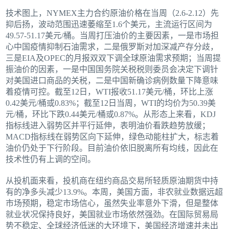
技术图上，NYMEX主力合约原油价格在当周（2.6-2.12）先
抑后扬，波动范围迅速萎缩至1.6个美元，主流运行区间为
49.57-51.17美元/桶。当周打压油价的主要因素，一是市场担
心中国疫情抑制石油需求，二是俄罗斯对加深减产存分歧，
三是EIA及OPEC的月报双双下调全球原油需求预期；当周提
振油价的因素，一是中国国务院关税税则委员会决定下调针
对美国进口商品的关税，二是中国新确诊病例数量下降意味
着疫情可控。截至12日，WTI报收51.17美元/桶，环比上涨
0.42美元/桶或0.83%；截至12日当周，WTI的均价为50.39美
元/桶，环比下跌0.44美元/桶或0.87%。从形态上来看，KDJ
指标线进入弱势区并平行延伸，表明油价看跌趋势放缓；
MACD指标线在弱势区向下延伸，绿色动能柱扩大，标志着
油价仍处于下行阶段。目前油价依旧脱离所有均线，因此在
技术性仍有上调的空间。
从投机面来看，投机商在纽约商品交易所轻质原油期货中持
有的净多头减少13.9%。本周，美国方面，非农就业数据远超
市场预期，稳定市场信心，虽然失业率意外下滑，但是整体
就业状况保持良好，美国就业市场依然强劲。在国际贸易局
势不稳定、全球经济低迷的大环境下，美国经济增速并未出