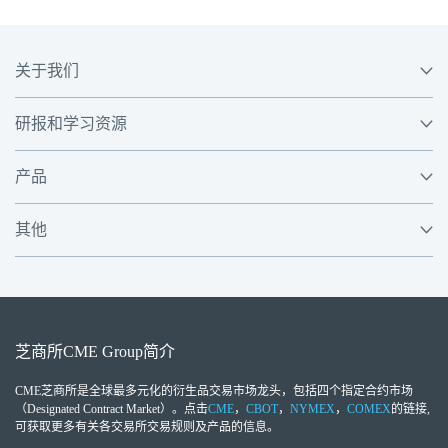
关于我们
研报和学习资源
产品
其他
芝商所
CME Group
简介
CME芝商所
是全球最多元化的衍生品交易市场龙头，包括四个指定合约市场
（Designated Contract Market）。点击
CME
，
CBOT
，
NYMEX
，
COMEX
的链接,
可获取更多有关各交易所交易规则及产品的信息。