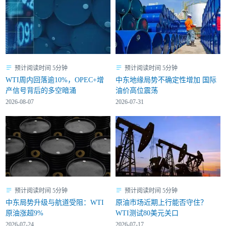
预计阅读时间 5分钟
预计阅读时间 5分钟
WTI周内回落逾10%，OPEC+增
中东地缘局势不确定性增加 国际
产信号背后的多空暗涌
油价高位震荡
2026-08-07
2026-07-31
预计阅读时间 5分钟
预计阅读时间 5分钟
中东局势升级与航道受阻：WTI
原油市场近期上行能否守住？
原油涨超9%
WTI测试80美元关口
2026-07-24
2026-07-17