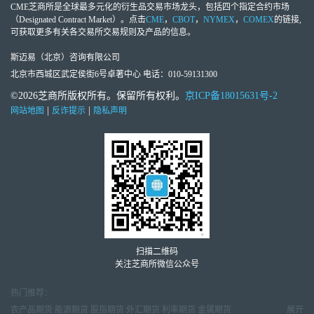
CME芝商所
是全球最多元化的衍生品交易市场龙头，包括四个指定合约市场
（Designated Contract Market）。点击
CME
，
CBOT
，
NYMEX
，
COMEX
的链接,
可获取更多有关各交易所交易规则及产品的信息。
斯迈易（北京）咨询有限公司
北京市西城区武定侯街6号卓著中心 电话：010-59131300
©2026芝商所版权所有。保留所有权利。
京ICP备18015631号-2
|
|
网站地图
反诈提示
隐私声明
扫描二维码
关注芝商所微信公众号
热门推荐：
农产品期货
能源期货
股指期货
外汇期货
利率期货
金属期货
展开