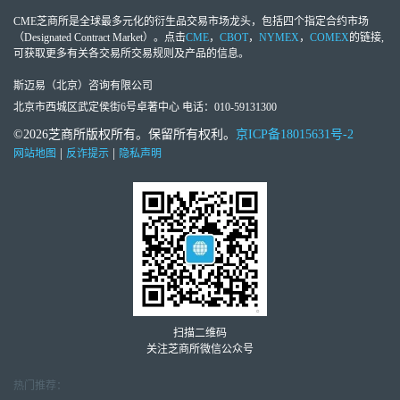
CME芝商所
是全球最多元化的衍生品交易市场龙头，包括四个指定合约市场
（Designated Contract Market）。点击
CME
，
CBOT
，
NYMEX
，
COMEX
的链接,
可获取更多有关各交易所交易规则及产品的信息。
斯迈易（北京）咨询有限公司
北京市西城区武定侯街6号卓著中心 电话：010-59131300
©2026芝商所版权所有。保留所有权利。
京ICP备18015631号-2
|
|
网站地图
反诈提示
隐私声明
扫描二维码
关注芝商所微信公众号
热门推荐：