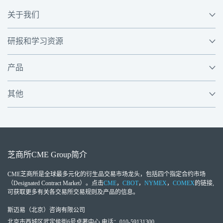
关于我们
研报和学习资源
产品
其他
芝商所
CME Group
简介
CME芝商所
是全球最多元化的衍生品交易市场龙头，包括四个指定合约市场
（Designated Contract Market）。点击
CME
，
CBOT
，
NYMEX
，
COMEX
的链接,
可获取更多有关各交易所交易规则及产品的信息。
斯迈易（北京）咨询有限公司
北京市西城区武定侯街6号卓著中心 电话：010-59131300