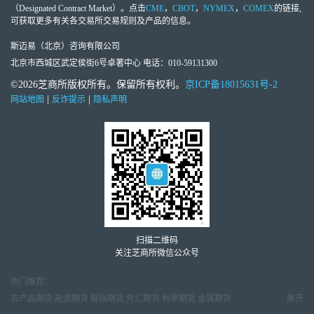
（Designated Contract Market）。点击
CME
，
CBOT
，
NYMEX
，
COMEX
的链接,
可获取更多有关各交易所交易规则及产品的信息。
斯迈易（北京）咨询有限公司
北京市西城区武定侯街6号卓著中心 电话：010-59131300
©2026芝商所版权所有。保留所有权利。
京ICP备18015631号-2
|
|
网站地图
反诈提示
隐私声明
扫描二维码
关注芝商所微信公众号
热门推荐：
农产品期货
能源期货
股指期货
外汇期货
利率期货
金属期货
展开