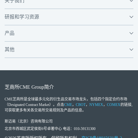
关于我们
研报和学习资源
产品
其他
芝商所
CME Group
简介
CME芝商所
是全球最多元化的衍生品交易市场龙头，包括四个指定合约市场
（Designated Contract Market）。点击
CME
，
CBOT
，
NYMEX
，
COMEX
的链接,
可获取更多有关各交易所交易规则及产品的信息。
斯迈易（北京）咨询有限公司
北京市西城区武定侯街6号卓著中心 电话：010-59131300