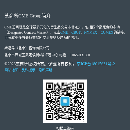
芝商所
CME Group
简介
CME芝商所
是全球最多元化的衍生品交易市场龙头，包括四个指定合约市场
（Designated Contract Market）。点击
CME
，
CBOT
，
NYMEX
，
COMEX
的链接,
可获取更多有关各交易所交易规则及产品的信息。
斯迈易（北京）咨询有限公司
北京市西城区武定侯街6号卓著中心 电话：010-59131300
©2026芝商所版权所有。保留所有权利。
京ICP备18015631号-2
|
|
网站地图
反诈提示
隐私声明
扫描二维码