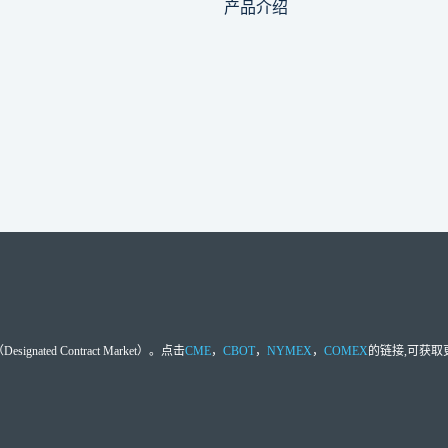
产品介绍
d Contract Market）。点击
CME
，
CBOT
，
NYMEX
，
COMEX
的链接,可获