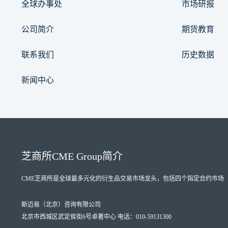
全球办事处
市场研报
公司简介
期货教育
联系我们
历史数据
新闻中心
芝商所
CME Group
简介
CME芝商所
是全球最多元化的衍生品交易市场龙头，包括四个指定合约市场（Designate
斯迈易（北京）咨询有限公司
北京市西城区武定侯街6号卓著中心 电话：010-59131300