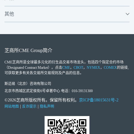
其他
芝商所
CME Group
简介
CME芝商所
是全球最多元化的衍生品交易市场龙头，包括四个指定合约市场
（Designated Contract Market）。点击
CME
，
CBOT
，
NYMEX
，
COMEX
的链接,
可获取更多有关各交易所交易规则及产品的信息。
斯迈易（北京）咨询有限公司
北京市西城区武定侯街6号卓著中心 电话：010-59131300
©2026芝商所版权所有。保留所有权利。
京ICP备18015631号-2
|
|
网站地图
反诈提示
隐私声明