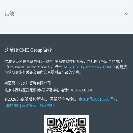
其他
芝商所
CME Group
简介
CME芝商所
是全球最多元化的衍生品交易市场龙头，包括四个指定合约市场
（Designated Contract Market）。点击
CME
，
CBOT
，
NYMEX
，
COMEX
的链接,
可获取更多有关各交易所交易规则及产品的信息。
斯迈易（北京）咨询有限公司
北京市西城区武定侯街6号卓著中心 电话：010-59131300
©2026芝商所版权所有。保留所有权利。
京ICP备18015631号-2
|
|
网站地图
反诈提示
隐私声明