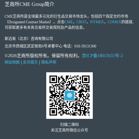
芝商所
CME Group
简介
CME芝商所
是全球最多元化的衍生品交易市场龙头，包括四个指定合约市场
（Designated Contract Market）。点击
CME
，
CBOT
，
NYMEX
，
COMEX
的链接,
可获取更多有关各交易所交易规则及产品的信息。
斯迈易（北京）咨询有限公司
北京市西城区武定侯街6号卓著中心 电话：010-59131300
©2026芝商所版权所有。保留所有权利。
京ICP备18015631号-2
|
|
网站地图
反诈提示
隐私声明
扫描二维码
关注芝商所微信公众号