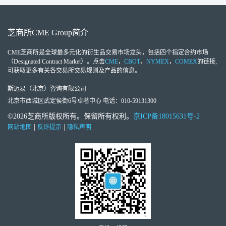
芝商所
CME Group
简介
CME芝商所
是全球最多元化的衍生品交易市场龙头，包括四个指定合约市场
（Designated Contract Market）。点击
CME
，
CBOT
，
NYMEX
，
COMEX
的链接,
可获取更多有关各交易所交易规则及产品的信息。
斯迈易（北京）咨询有限公司
北京市西城区武定侯街6号卓著中心 电话：010-59131300
©2026芝商所版权所有。保留所有权利。
京ICP备18015631号-2
|
|
网站地图
反诈提示
隐私声明