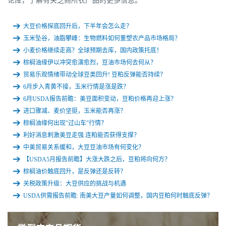
论库，了解有关芝商所农产品的更多信息。
大豆价格探底回升后，下半年会怎么走？
玉米坠谷，油脂攀峰：生物燃料如何重塑农产品市场格局？
小麦价格继续走高？全球预期去库，国内政策托底！
棕榈油缘伊以冲突愈演愈烈，豆油市场何去何从？
贸易乐观情绪带动全球豆类回升! 豆粕反弹能否持续？
6月步入青黄不接，玉米行情是涨是跌？
6月USDA报告前瞻：美豆面积变动，豆粕价格再迎上涨？
进口骤减、麦价坚挺，玉米能否再涨？
棕榈油缘何出现"过山车"行情？
利好消息刺激美豆走强 连粕能否获得支撑？
中美贸易关系缓和，大豆豆油市场有何变化？
【USDA5月报告前瞻】大涨大跌之后，豆粕将向何方？
棕榈油价触底回升，是反弹还是反转？
关税政策升级：大豆供应的挑战与机遇
USDA供需报告前瞻: 南美大豆产量如何调整，国内豆粕何时触底反弹？