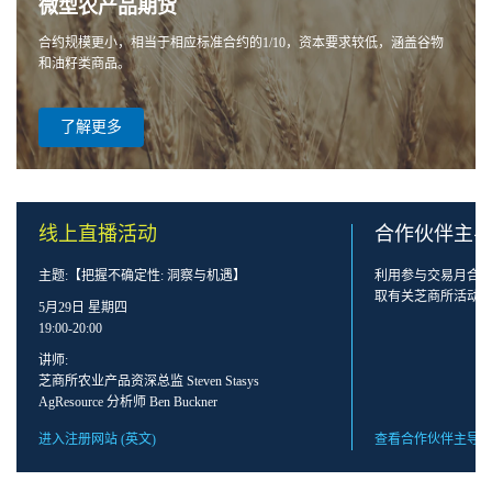
微型农产品期货
合约规模更小，相当于相应标准合约的1/10，资本要求较低，涵盖谷物
和油籽类商品。
了解更多
线上直播活动
合作伙伴主
主题:【把握不确定性: 洞察与机遇】
利用参与交易月合
取有关芝商所活动
5月29日 星期四
19:00-20:00
讲师:
芝商所农业产品资深总监 Steven Stasys
AgResource 分析师 Ben Buckner
进入注册网站
(英文)
查看合作伙伴主导