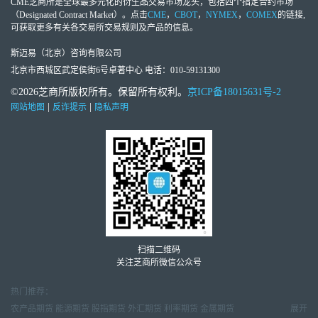
CME芝商所
是全球最多元化的衍生品交易市场龙头，包括四个指定合约市场
（Designated Contract Market）。点击
CME
，
CBOT
，
NYMEX
，
COMEX
的链接,
可获取更多有关各交易所交易规则及产品的信息。
斯迈易（北京）咨询有限公司
北京市西城区武定侯街6号卓著中心 电话：010-59131300
©2026芝商所版权所有。保留所有权利。
京ICP备18015631号-2
|
|
网站地图
反诈提示
隐私声明
扫描二维码
关注芝商所微信公众号
热门推荐：
农产品期货
能源期货
股指期货
外汇期货
利率期货
金属期货
展开