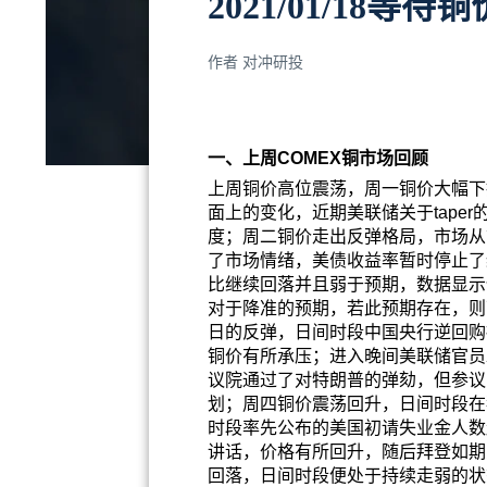
2021/01/18
作者
对冲研投
一、上周COMEX铜市场回顾
上周铜价高位震荡，周一铜价大幅下
面上的变化，近期美联储关于tap
度；周二铜价走出反弹格局，市场从
了市场情绪，美债收益率暂时停止了
比继续回落并且弱于预期，数据显示
对于降准的预期，若此预期存在，则
日的反弹，日间时段中国央行逆回购
铜价有所承压；进入晚间美联储官员
议院通过了对特朗普的弹劾，但参议
划；周四铜价震荡回升，日间时段在
时段率先公布的美国初请失业金人数
讲话，价格有所回升，随后拜登如期宣
回落，日间时段便处于持续走弱的状