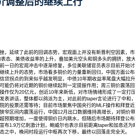
等待铜价调整后的继续上行
挫，延续了此前的回调态势，宏观面上并没有新晋利空因素，市
er的表态、美债收益率的上升，叠加美元空头和铜多头的拥挤，放
前一日的宏观冲击中逐渐修复，多位美联储官员表示目前开始讨论t
继续上升的态势，市场看多铜价的力量重新回归，中国方面公布
信贷拐点的到来似乎越发明显，中债10年期收益率尾盘大幅拉
可能仍将对近期的铜价继续起到一定提振作用；周三铜价震荡回
操作仅为20亿元，创近10年来新低，对市场情绪形成了一定打
发表讲话，整体都以鸽派为主，对此前的taper言论进行了中和
院的投票还需等待；目前市场聚焦中国央行的MLF操作和拜登
狭窄区间内震荡运行，中国12月出口数据维持高增长，对铜价
超预期增加，一度使得铜价日内跳水，但随后市场期待拜登公布
布1.9万亿刺激计划，鲍威尔也表示目前距离taper和加息还
态之中，晚间时段运行中枢再次下移，最终以回落走完全天。