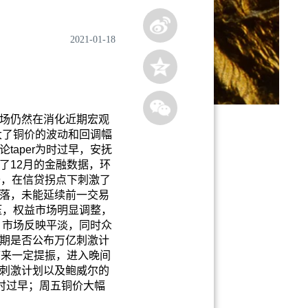
2021-01-18
场仍然在消化近期宏观
大了铜价的波动和回调幅
aper为时过早，安抚
了12月的金融数据，环
升，在信贷拐点下刺激了
落，未能延续前一交易
压，权益市场明显调整，
，市场反映平淡，同时众
近期是否公布万亿刺激计
带来一定提振，进入晚间
刺激计划以及鲍威尔的
为时过早；周五铜价大幅