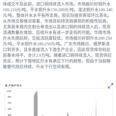
体成交不及此前，进口铜持续流入市场。市场报价好铜升水
160-210元/吨，平水铜升水150-200元/吨，湿法铜升水100-140
元/吨，整体升水水平有所走高，但实际接货表现环比恶化。
从市场交易情况来看，市场目前持货商换现的积极性较高，
尤其是本周内交割仓单流出以及进口铜的持续流入后，现货
流通数量在增加，后续升水有进一步走低的可能。华南市场
升水先扬后抑，交投活跃度较低；市场报价好铜升水200-250
元/吨，平水铜升水180-250元/吨。广东市场韩日、俄罗斯进
口到货多，且多直接流入下游生产企业，因此现货库存较此
前基本持平，合计2.9万吨。随着进口铜持续流入，现货供应
充足，预计下周地区升水有承压下行的趋势，但由于当前精
废替代效应持续，升水下行空间有限。