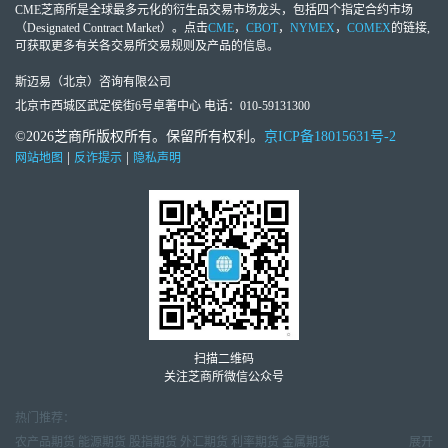
CME芝商所
是全球最多元化的衍生品交易市场龙头，包括四个指定合约市场
（Designated Contract Market）。点击
CME
，
CBOT
，
NYMEX
，
COMEX
的链接,
可获取更多有关各交易所交易规则及产品的信息。
斯迈易（北京）咨询有限公司
北京市西城区武定侯街6号卓著中心 电话：010-59131300
©2026芝商所版权所有。保留所有权利。
京ICP备18015631号-2
|
|
网站地图
反诈提示
隐私声明
扫描二维码
关注芝商所微信公众号
热门推荐：
农产品期货
能源期货
股指期货
外汇期货
利率期货
金属期货
展开