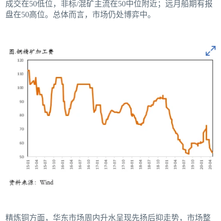
成交在50低位，非标/混矿主流在50中位附近；远月船期有报
盘在50高位。总体而言，市场仍处博弈中。
精炼铜方面，华东市场周内升水呈现先扬后抑走势，市场整