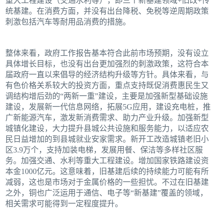
重大工程建设（交通水利等），即三个新基建领域+旧改+传
统基建。在消费方面，并没有出台降税、免税等逆周期政策
刺激包括汽车等耐用品消费的措施。
整体来看，政府工作报告基本符合此前市场预期，没有设立
具体增长目标，也没有出台更加强烈的刺激政策，这符合本
届政府一直以来倡导的经济结构升级等方针。具体来看，与
有色价格关系较大的投资方面，重点支持既促消费惠民生又
调结构增后劲的“两新一重”建设，主要是加强新型基础设施
建设，发展新一代信息网络，拓展5G应用，建设充电桩，推
广新能源汽车，激发新消费需求、助力产业升级。加强新型
城镇化建设，大力提升县城公共设施和服务能力，以适应农
民日益增加的到县城就业安家需求。新开工改造城镇老旧小
区3.9万个，支持加装电梯，发展用餐、保洁等多样社区服
务。加强交通、水利等重大工程建设。增加国家铁路建设资
本金1000亿元。这意味着，旧基建后续的持续能力可能有所
减弱，这也是市场对于金属价格的一些担忧。不过在旧基建
之外，铜也广泛运用于通信、电子等“新基建”覆盖的领域，
相关需求可能得到一定程度提升。