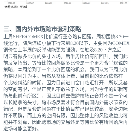
三、国内外市场跨市套利策略
上周SHFE/COMEX比价运行重心略有回落，周初围绕8.30一
线运行，随后连续小幅下行来到8.20以下，主要因为COMEX
铜价在上半周的反弹动能更为强劲，在触及8.20下方之后，
明显有做多比价的头寸入场，后半周比价有所回升。我们此
前反复指出，等待比较回落做多比价是一个更为合乎逻辑的
策略，本周给到了一个比价回落的机会，我们认为下周比价
仍将以回升为主。当然从整体上看，目前铜的比价依然在一
个比较纠结的时期，因为目前进口窗口临近打开，所以反套
的空间有限，但是正套也不敢急于入场，因为今年的逻辑可
能与此前有所区别，因此目前去做跨市场正套并不是一个可
以长期拿的头寸，跨市场反套才符合目前国内外需求节奏的
错配，但是反套的问题在于比值目前已经比较高，安全边际
并不明确，而上方的空间有限，因此整体上的风险收益比可
能并不划算，因此跨市场的交易还是等待比价有所回落后再
进场可能会更好。