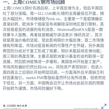
一、上周COMEX铜市场回顾
上周COMEX铜价先扬后抑，上半周反弹为主，但后半周回
吐了部分涨幅。周一以2.3340美元/磅的全周最低位开盘，随
后大幅回升，市场情绪极为risk on，主要是一个是疫情确实
逐渐好转，欧洲多个国家宣布将解除深圳地区旅行限制，其
次就是疫苗的进展的有利消息，Moderina的mRNA疫苗一期
效果令人鼓舞，再者就是鲍威尔讲话表示‘弹药充足’，其次
就是原油价格的坚挺，受此影响铜价大幅反弹；周二市场情
绪有所降温，市场对疫苗新闻的可靠性产生怀疑，另外美国
两党的分歧对于复工形成了拖累，铜价未能延续反弹动能；
周三铜价再度反弹，主要还是欧洲复兴基金的谈判取得一定
进展，然后欧洲疫情进一步缓和，美国各州开始复工复产，
市场风险偏好仍然比较risk on，风险资产表现较好；但进入
周四周五之后铜价开始明显回调，一方面海外后半周缺乏利
好因素指引，markit PMI等指标虽然环比有所改善，但依然处
于低位，另一方面，中国两会召开让市场对此前乐观的预期
开始转为谨慎，市场风险偏好下降。