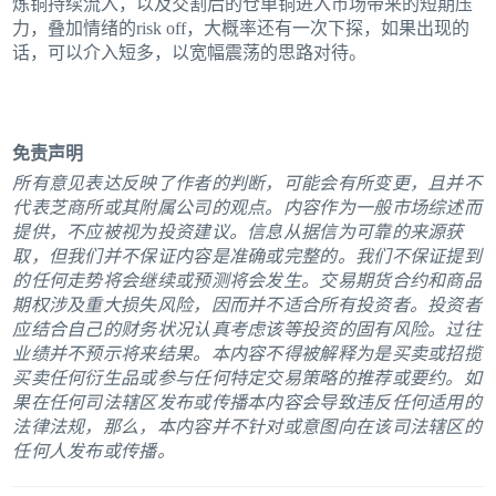
炼铜持续流入，以及交割后的仓单铜进入市场带来的短期压
力，叠加情绪的risk off，大概率还有一次下探，如果出现的
话，可以介入短多，以宽幅震荡的思路对待。
免责声明
所有意见表达反映了作者的判断，可能会有所变更，且并不
代表芝商所或其附属公司的观点。内容作为一般市场综述而
提供，不应被视为投资建议。信息从据信为可靠的来源获
取，但我们并不保证内容是准确或完整的。我们不保证提到
的任何走势将会继续或预测将会发生。交易期货合约和商品
期权涉及重大损失风险，因而并不适合所有投资者。投资者
应结合自己的财务状况认真考虑该等投资的固有风险。过往
业绩并不预示将来结果。本内容不得被解释为是买卖或招揽
买卖任何衍生品或参与任何特定交易策略的推荐或要约。如
果在任何司法辖区发布或传播本内容会导致违反任何适用的
法律法规，那么，本内容并不针对或意图向在该司法辖区的
任何人发布或传播。