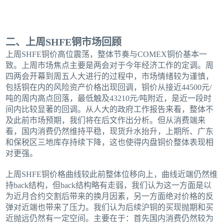
二、上周SHFE铜市场回顾
上周SHFE铜价高位震荡，整体节奏与COMEX铜价基本一
致。上周市场焦点主要是两会对于今年经济工作的定调。周
四两会开幕到周五人大进行的过程中，市场情绪较为谨慎，
包括铜在内的风险资产价格出现回调，铜价从接近44500元/
吨的周内高点回落，最低触及43210元/吨附近，是近一段时
间内比较显著的回调。从人大的政府工作报告来看，整体不
及此前市场预期，我们将在后文作出分析。但从消费端来
看，国内消费仍然维持平稳，现货升水抬升，上期所、广东
和保税区三地库存持续下降，这也使得内盘铜价整体表现相
对更强。
上周SHFE铜价格曲线较此前整体位移向上，曲线近端仍然维
持back结构，但back结构略有走弱，我们认为这一方面是以
为近月合约交割后带来的换月因素，另一方面绝对价格的反
弹对近端也带来了压力。我们认为后续沪铜的买现抛期和买
近抛远仍然有一定空间。主要在于：首先国内消费仍然较为