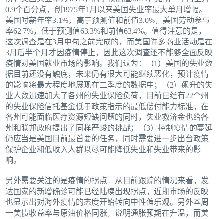
0.9个百分点，创1975年1月以来美国失业率最大单月增幅。
美国时薪年率3.1%，高于预测值和前值3.0%，美国劳动参与
率62.7%，低于预测值63.3%和前值63.4%。值得注意的是，
这次调查是在3月中旬之前完成的，而美国许多商业活动是在
3月后半个月才因疫情停止，因此这次调查还不能够全面反映
疫情对美国就业市场的影响。我们认为：（1）美国的失业数
据目前还没有触底，未来仍有很大可能继续恶化，预计疫情
的影响将最大程度地展现在二季度的数据中；（2）飙升的失
业人数迅速加大了各州的失业保险负荷，目前已经有22个州
的失业保险信托基金低于政策指示的最低偿付能力标准，在
各州可能面临医疗资源短缺问题的同时，失业救济金也给各
州和联邦政府提出了同样严峻的挑战；（3）控制疫情的蔓延
仍应当是美国目前最首要的任务，同时需要进一步出台政策
保护企业和低收入人群以尽可能降低失业和失业带来的影
响。
另外需要关注的是疫情的拐点，从目前跟踪的情况来看，发
达国家的新增确诊可能已经陆续出现拐点，近期市场的反映
也显示出对海外疫情的态度开始转向中性偏乐观。另外本周
一美债收益率与原油价格同涨，说明通胀预期在升温，而美