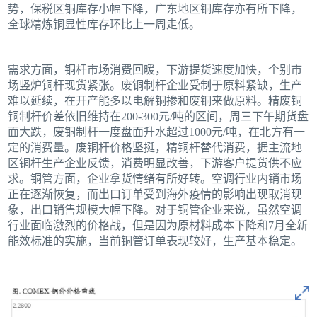
势，保税区铜库存小幅下降，广东地区铜库存亦有所下降，
全球精炼铜显性库存环比上一周走低。
需求方面，铜杆市场消费回暖，下游提货速度加快，个别市
场竖炉铜杆现货紧张。废铜制杆企业受制于原料紧缺，生产
难以延续，在开产能多以电解铜掺和废铜来做原料。精废铜
铜制杆价差依旧维持在200-300元/吨的区间，周三下午期货盘
面大跌，废铜制杆一度盘面升水超过1000元/吨，在北方有一
定的消费量。废铜杆价格坚挺，精铜杆替代消费，据主流地
区铜杆生产企业反馈，消费明显改善，下游客户提货供不应
求。铜管方面，企业拿货情绪有所好转。空调行业内销市场
正在逐渐恢复，而出口订单受到海外疫情的影响出现取消现
象，出口销售规模大幅下降。对于铜管企业来说，虽然空调
行业面临激烈的价格战，但是因为原材料成本下降和7月全新
能效标准的实施，当前铜管订单表现较好，生产基本稳定。