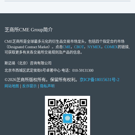
芝商所
CME Group
简介
CME芝商所
是全球最多元化的衍生品交易市场龙头，包括四个指定合约市场
（Designated Contract Market）。点击
CME
，
CBOT
，
NYMEX
，
COMEX
的链接,
可获取更多有关各交易所交易规则及产品的信息。
斯迈易（北京）咨询有限公司
北京市西城区武定侯街6号卓著中心 电话：010-59131300
©2026芝商所版权所有。保留所有权利。
京ICP备18015631号-2
|
|
网站地图
反诈提示
隐私声明