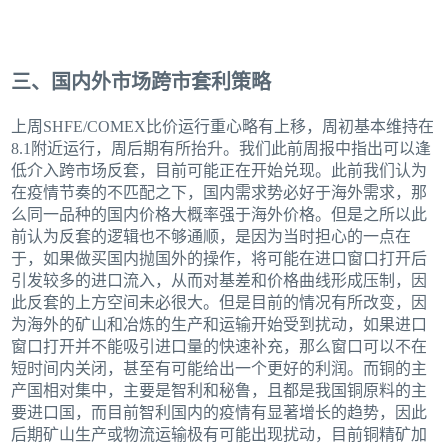
三、国内外市场跨市套利策略
上周SHFE/COMEX比价运行重心略有上移，周初基本维持在
8.1附近运行，周后期有所抬升。我们此前周报中指出可以逢
低介入跨市场反套，目前可能正在开始兑现。此前我们认为
在疫情节奏的不匹配之下，国内需求势必好于海外需求，那
么同一品种的国内价格大概率强于海外价格。但是之所以此
前认为反套的逻辑也不够通顺，是因为当时担心的一点在
于，如果做买国内抛国外的操作，将可能在进口窗口打开后
引发较多的进口流入，从而对基差和价格曲线形成压制，因
此反套的上方空间未必很大。但是目前的情况有所改变，因
为海外的矿山和冶炼的生产和运输开始受到扰动，如果进口
窗口打开并不能吸引进口量的快速补充，那么窗口可以不在
短时间内关闭，甚至有可能给出一个更好的利润。而铜的主
产国相对集中，主要是智利和秘鲁，且都是我国铜原料的主
要进口国，而目前智利国内的疫情有显著增长的趋势，因此
后期矿山生产或物流运输极有可能出现扰动，目前铜精矿加