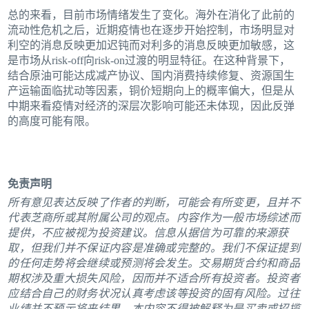
总的来看，目前市场情绪发生了变化。海外在消化了此前的
流动性危机之后，近期疫情也在逐步开始控制，市场明显对
利空的消息反映更加迟钝而对利多的消息反映更加敏感，这
是市场从risk-off向risk-on过渡的明显特征。在这种背景下，
结合原油可能达成减产协议、国内消费持续修复、资源国生
产运输面临扰动等因素，铜价短期向上的概率偏大，但是从
中期来看疫情对经济的深层次影响可能还未体现，因此反弹
的高度可能有限。
免责声明
所有意见表达反映了作者的判断，可能会有所变更，且并不
代表芝商所或其附属公司的观点。内容作为一般市场综述而
提供，不应被视为投资建议。信息从据信为可靠的来源获
取，但我们并不保证内容是准确或完整的。我们不保证提到
的任何走势将会继续或预测将会发生。交易期货合约和商品
期权涉及重大损失风险，因而并不适合所有投资者。投资者
应结合自己的财务状况认真考虑该等投资的固有风险。过往
业绩并不预示将来结果。本内容不得被解释为是买卖或招揽