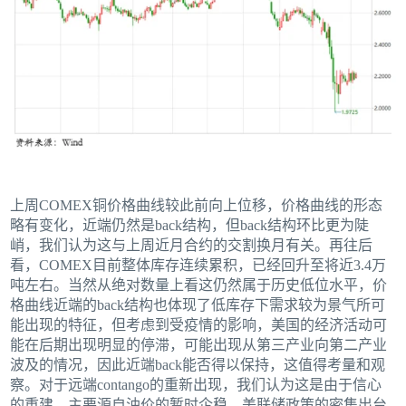
上周COMEX铜价格曲线较此前向上位移，价格曲线的形态
略有变化，近端仍然是back结构，但back结构环比更为陡
峭，我们认为这与上周近月合约的交割换月有关。再往后
看，COMEX目前整体库存连续累积，已经回升至将近3.4万
吨左右。当然从绝对数量上看这仍然属于历史低位水平，价
格曲线近端的back结构也体现了低库存下需求较为景气所可
能出现的特征，但考虑到受疫情的影响，美国的经济活动可
能在后期出现明显的停滞，可能出现从第三产业向第二产业
波及的情况，因此近端back能否得以保持，这值得考量和观
察。对于远端contango的重新出现，我们认为这是由于信心
的重建，主要源自油价的暂时企稳、美联储政策的密集出台