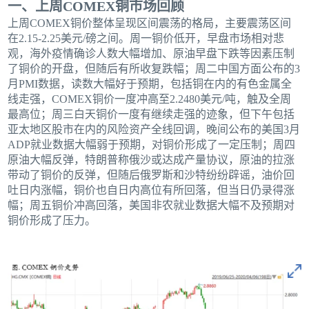
一、上周COMEX铜市场回顾
上周COMEX铜价整体呈现区间震荡的格局，主要震荡区间
在2.15-2.25美元/磅之间。周一铜价低开，早盘市场相对悲
观，海外疫情确诊人数大幅增加、原油早盘下跌等因素压制
了铜价的开盘，但随后有所收复跌幅；周二中国方面公布的3
月PMI数据，读数大幅好于预期，包括铜在内的有色金属全
线走强，COMEX铜价一度冲高至2.2480美元/吨，触及全周
最高位；周三白天铜价一度有继续走强的迹象，但下午包括
亚太地区股市在内的风险资产全线回调，晚间公布的美国3月
ADP就业数据大幅弱于预期，对铜价形成了一定压制；周四
原油大幅反弹，特朗普称俄沙或达成产量协议，原油的拉涨
带动了铜价的反弹，但随后俄罗斯和沙特纷纷辟谣，油价回
吐日内涨幅，铜价也自日内高位有所回落，但当日仍录得涨
幅；周五铜价冲高回落，美国非农就业数据大幅不及预期对
铜价形成了压力。