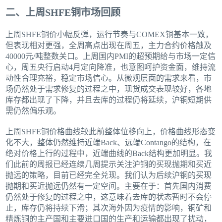
二、上周SHFE铜市场回顾
上周SHFE铜价小幅反弹，运行节奏与COMEX铜基本一致，
但表现相对更强，全周高点出现在周五，主力合约价格触及
40000元/吨整数关口。上周国内PMI的超预期给与市场一定信
心，周五央行启动4月定向降准，也意图呵护资金面，维持流
动性合理充裕，稳定市场信心。从微观层面的需求来看，市
场仍然处于需求修复的过程之中，现货成交表现较好，各地
库存都出现了下降，并且去库的过程仍将延续，沪铜短期供
需仍然偏乐观。
上周SHFE铜价格曲线较此前整体位移向上，价格曲线形态变
化不大，整体仍然维持近端Back、远端Contango的结构，在
绝对价格上行的过程中，近端曲线的Back结构更加明显。我
们此前的周报已经连续几周提示关注沪铜的买现抛期和买近
抛远的策略，目前已经完全兑现。我们认为后续沪铜的买现
抛期和买近抛远仍然有一定空间。主要在于：首先国内消费
仍然处于修复的过程之中，这意味着去库的状态暂时不会停
止，库存仍将持续下滑；其次海外因为疫情的影响，铜矿和
精炼铜的主产国和主要进口国的生产和运输都出现了扰动，