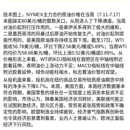
技术图上，NYMEX主力合约原油价格在当周（7.11-7.17）
未能踩实60美元/桶的整数关口，从而进入了下降通道。当周
对油价起到打压作用的，一是美伊关系得到了极大的缓和，
二是墨西哥湾的风暴过后原油开始恢复生产。对油价起到提
振作用的，是美国原油库存持续五周下滑。截至17日，WTI
报收56.78美元/桶，环比下跌2.56美元/桶或5.89%；当周WTI
的均价为58.88美元/桶，环比上涨0.52美元/桶或0.89%。从
价格形态上来看，WTI的KDJ指标线在弱势区在中轴线附近
胶着延伸，表明油价上涨动力不足；MACD指标线在中轴线
附近胶着延伸，绿色动能柱缩水，标志着油价暂时观望。
从投机面来看，投机商在纽约商品交易所轻质原油期货中持
有的净多头下降0.7%。本周，美国方面，本周经济数据基本
符合预期，美国零售的增长在一定程度上抵消资本投资不足
的影响，市场认为，随着美国经济状况转好，美联储可能正
在试图刺激经济。欧元区方面，受贸易紧张局势和政策不确
定性的影响，欧盟制造业持续疲软，经济景气指数再创新低
也令其经济前景遭到看衰，业内人士普遍认为，欧洲正面临
经济下行风险。