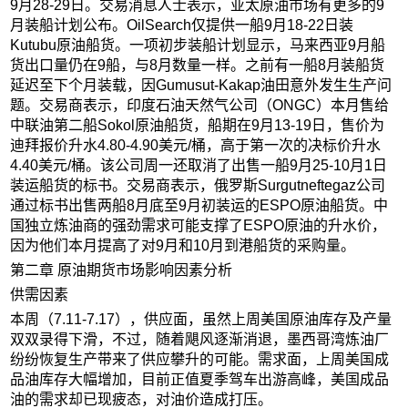
9月28-29日。交易消息人士表示，亚太原油市场有更多的9
月装船计划公布。OilSearch仅提供一船9月18-22日装
Kutubu原油船货。一项初步装船计划显示，马来西亚9月船
货出口量仍在9船，与8月数量一样。之前有一船8月装船货
延迟至下个月装载，因Gumusut-Kakap油田意外发生生产问
题。交易商表示，印度石油天然气公司（ONGC）本月售给
中联油第二船Sokol原油船货，船期在9月13-19日，售价为
迪拜报价升水4.80-4.90美元/桶，高于第一次的决标价升水
4.40美元/桶。该公司周一还取消了出售一船9月25-10月1日
装运船货的标书。交易商表示，俄罗斯Surgutneftegaz公司
通过标书出售两船8月底至9月初装运的ESPO原油船货。中
国独立炼油商的强劲需求可能支撑了ESPO原油的升水价，
因为他们本月提高了对9月和10月到港船货的采购量。
第二章 原油期货市场影响因素分析
供需因素
本周（7.11-7.17），供应面，虽然上周美国原油库存及产量
双双录得下滑，不过，随着飓风逐渐消退，墨西哥湾炼油厂
纷纷恢复生产带来了供应攀升的可能。需求面，上周美国成
品油库存大幅增加，目前正值夏季驾车出游高峰，美国成品
油的需求却已现疲态，对油价造成打压。