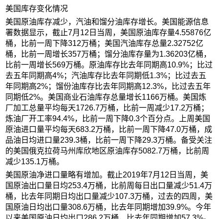
美国库存变化情况
美国原油库存减少，汽油和馏分油库存增长。美国能源信息
署数据显示，截止7月12日当周，美国原油库存量4.55876亿
桶，比前一周下降312万桶；美国汽油库存总量2.32752亿
桶，比前一周增长357万桶；馏分油库存量为1.36203亿桶，
比前一周增长569万桶。原油库存比去年同期高10.9%；比过
去五年同期高4%；汽油库存比去年同期低1.3%；比过去五
年同期高2%；馏份油库存比去年同期高12.3%，比过去五年
同期低2%。美国商业石油库存总量增长1166万桶。美国炼
厂加工总量平均每天1726.7万桶，比前一周减少17.2万桶；
炼油厂开工率94.4%，比前一周下降0.3个百分点。上周美国
原油进口量平均每天683.2万桶，比前一周下降47.0万桶，成
品油日均进口量239.3桶，比前一周下降29.3万桶。备受关注
的美国俄克拉荷马州库欣地区原油库存5082.7万桶，比前周
减少135.1万桶。
美国原油净进口量略有增加。截止2019年7月12日当周，美
国原油出口量日均253.4万桶，比前周每日出口量减少51.4万
桶，比去年同期日均出口量减少107.3万桶，过去的四周，美
国原油日均出口量308.6万桶，比去年同期增加39.9%。今年
以来美国原油日均出口286.2万桶，比去年同期增加57.3%。