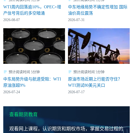
WTI周内回落逾10%，OPEC+增
中东地缘局势不确定性增加 国际
产信号背后的多空暗涌
油价高位震荡
2026-08-07
2026-07-31
预计阅读时间 5分钟
预计阅读时间 5分钟
中东局势升级与航道受阻：WTI
原油市场近期上行能否守住？
原油涨超9%
WTI测试80美元关口
2026-07-24
2026-07-17
查看期货教育
观看网上课程，认识期货和期权市场，掌握交易过程的