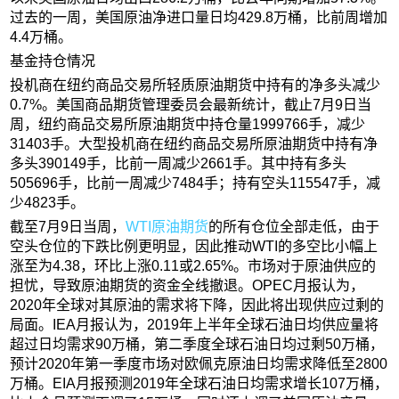
过去的一周，美国原油净进口量日均429.8万桶，比前周增加
4.4万桶。
基金持仓情况
投机商在纽约商品交易所轻质原油期货中持有的净多头减少
0.7%。美国商品期货管理委员会最新统计，截止7月9日当
周，纽约商品交易所原油期货中持仓量1999766手，减少
31403手。大型投机商在纽约商品交易所原油期货中持有净
多头390149手，比前一周减少2661手。其中持有多头
505696手，比前一周减少7484手；持有空头115547手，减
少4823手。
截至7月9日当周，
WTI原油期货
的所有仓位全部走低，由于
空头仓位的下跌比例更明显，因此推动WTI的多空比小幅上
涨至为4.38，环比上涨0.11或2.65%。市场对于原油供应的
担忧，导致原油期货的资金全线撤退。OPEC月报认为，
2020年全球对其原油的需求将下降，因此将出现供应过剩的
局面。IEA月报认为，2019年上半年全球石油日均供应量将
超过日均需求90万桶，第二季度全球石油日均过剩50万桶，
预计2020年第一季度市场对欧佩克原油日均需求降低至2800
万桶。EIA月报预测2019年全球石油日均需求增长107万桶，