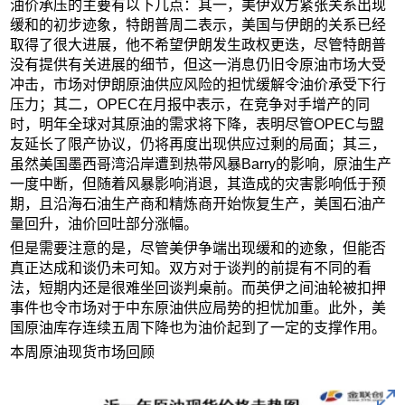
油价承压的主要有以下几点：其一，美伊双方紧张关系出现
缓和的初步迹象，特朗普周二表示，美国与伊朗的关系已经
取得了很大进展，他不希望伊朗发生政权更迭，尽管特朗普
没有提供有关进展的细节，但这一消息仍旧令原油市场大受
冲击，市场对伊朗原油供应风险的担忧缓解令油价承受下行
压力；其二，OPEC在月报中表示，在竞争对手增产的同
时，明年全球对其原油的需求将下降，表明尽管OPEC与盟
友延长了限产协议，仍将再度出现供应过剩的局面；其三，
虽然美国墨西哥湾沿岸遭到热带风暴Barry的影响，原油生产
一度中断，但随着风暴影响消退，其造成的灾害影响低于预
期，且沿海石油生产商和精炼商开始恢复生产，美国石油产
量回升，油价回吐部分涨幅。
但是需要注意的是，尽管美伊争端出现缓和的迹象，但能否
真正达成和谈仍未可知。双方对于谈判的前提有不同的看
法，短期内还是很难坐回谈判桌前。而英伊之间油轮被扣押
事件也令市场对于中东原油供应局势的担忧加重。此外，美
国原油库存连续五周下降也为油价起到了一定的支撑作用。
本周原油现货市场回顾