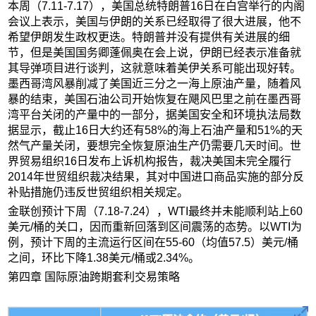
本周（7.11-7.17），美国总统特朗普16日在白宫举行的内阁
会议上表示，美国与伊朗的关系已经取得了很大进展，他不
希望伊朗发生政权更迭。特朗普并没有提供有关进展的细
节，但是美国国务卿蓬佩奥在会上说，伊朗已经表示准备就
其导弹项目进行谈判，这就意味着美伊关系可能出现好转。
墨西哥湾风暴削减了美国近三分之一海上原油产量，随着风
暴的结束，美国石油公司开始恢复在飓风巴里之前在墨西哥
湾平台关闭的产量中的一部分，据美国安全和环境执法局数
据显示，截止16日大约还有58%的海上石油产量和51%的天
然气产量关闭，要想完全恢复原油生产仍需要几天时间。世
界贸易组织16日发布上诉机构报告，裁决美国未完全履行
2014年世贸组织裁决结果，其对中国进口商品实施的部分反
补贴措施仍违反世贸组织相关规定。
金联创预计下周（7.18-7.24），WTI最终并未能顺利站上60
美元/桶的关口，因而重新回落到区间震荡的态势。以WTI为
例，预计下周的主流运行区间在55-60（均值57.5）美元/桶
之间，环比下降1.38美元/桶或2.34%。
第四章 国际原油跨期套利交易策略