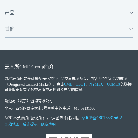
产品
其他
芝商所
CME Group
简介
CME芝商所
是全球最多元化的衍生品交易市场龙头，包括四个指定合约市场
（Designated Contract Market）。点击
CME
，
CBOT
，
NYMEX
，
COMEX
的链接,
可获取更多有关各交易所交易规则及产品的信息。
斯迈易（北京）咨询有限公司
北京市西城区武定侯街6号卓著中心 电话：010-59131300
©2026芝商所版权所有。保留所有权利。
京ICP备18015631号-2
|
|
网站地图
反诈提示
隐私声明