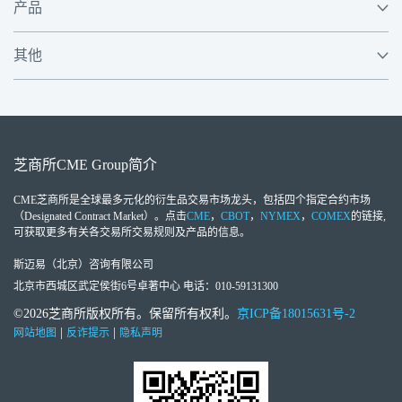
产品
其他
芝商所
CME Group
简介
CME芝商所
是全球最多元化的衍生品交易市场龙头，包括四个指定合约市场
（Designated Contract Market）。点击
CME
，
CBOT
，
NYMEX
，
COMEX
的链接,
可获取更多有关各交易所交易规则及产品的信息。
斯迈易（北京）咨询有限公司
北京市西城区武定侯街6号卓著中心 电话：010-59131300
©2026芝商所版权所有。保留所有权利。
京ICP备18015631号-2
|
|
网站地图
反诈提示
隐私声明