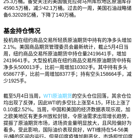
25.3万桶。备受关注的美国俄克拉荷马州库欣地区原油库存
4590.5万桶，减少42.1万桶。过去的一周，美国石油战略储
备6.32028亿桶，下降了140万桶。
基金持仓情况
投机商在纽约商品交易所轻质原油期货中持有的净多头增加
2.1%。美国商品期货管理委员会最新统计，截止5月4日当
周，纽约商品交易所原油期货中持仓量2419641手，增加
2419641手。大型投机商在纽约商品交易所原油期货中持有
净多头500013手，比前一周增加10302手。其中持有多头
658677手，比前一周增加8377手；持有空头158664手，减
少1925手。
截至5月4日当周，
WTI原油期货
的空头仓位回落，其余仓位
均出现了反弹，因此WTI的多空比上涨至4.15，环比上涨了
0.10或2.52%。当周，中国和美国的经济数据表现乐观，加
之欧美地区有更多州放松封锁，令原油需求出现增长趋势，
提振了原油期货市场，进场资金量明显放大，且风险偏好为
看多。受此影响，国际油价表现良好，WTI维持在54-56美
元/桶的区间内运行。但是印度疫情加剧恶化，市场担忧印度