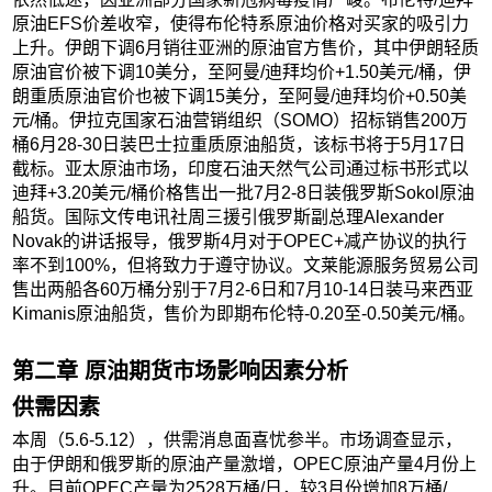
原油EFS价差收窄，使得布伦特系原油价格对买家的吸引力
上升。伊朗下调6月销往亚洲的原油官方售价，其中伊朗轻质
原油官价被下调10美分，至阿曼/迪拜均价+1.50美元/桶，伊
朗重质原油官价也被下调15美分，至阿曼/迪拜均价+0.50美
元/桶。伊拉克国家石油营销组织（SOMO）招标销售200万
桶6月28-30日装巴士拉重质原油船货，该标书将于5月17日
截标。亚太原油市场，印度石油天然气公司通过标书形式以
迪拜+3.20美元/桶价格售出一批7月2-8日装俄罗斯Sokol原油
船货。国际文传电讯社周三援引俄罗斯副总理Alexander
Novak的讲话报导，俄罗斯4月对于OPEC+减产协议的执行
率不到100%，但将致力于遵守协议。文莱能源服务贸易公司
售出两船各60万桶分别于7月2-6日和7月10-14日装马来西亚
Kimanis原油船货，售价为即期布伦特-0.20至-0.50美元/桶。
第二章 原油期货市场影响因素分析
供需因素
本周（5.6-5.12），供需消息面喜忧参半。市场调查显示，
由于伊朗和俄罗斯的原油产量激增，OPEC原油产量4月份上
升。目前OPEC产量为2528万桶/日，较3月份增加8万桶/