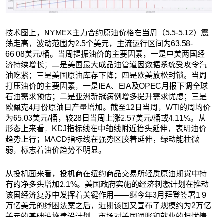
技术图上，NYMEX主力合约原油价格在当周（5.5-5.12）震
荡走高，波动范围为2.5个美元，主流运行区间为63.58-
66.08美元/桶。当周提振油价的主要因素，一是中美两国经
济持续增长；二是美国最大成品油管道因数据系统受攻令汽
油吃紧；三是美国原油库存下降；四是欧美放松封锁。当周
打压油价的主要因素，一是IEA、EIA及OPEC月报下调全球
石油需求预估；二是亚洲新冠病例增多提升需求忧虑；三是
欧佩克4月份原油日产量增加。截至12日当周，WTI的周均价
为65.03美元/桶，较28日当周上涨2.57美元/桶或4.11%。从
形态上来看，KDJ指标线在中轴线附近抬头延伸，表明油价
趋势上行；MACD指标线在强势区胶着延伸，绿动能柱微
弱，标志着油价趋势不明显。
从投机面来看，投机商在纽约商品交易所轻质原油期货中持
有的净多头增加2.1%。美国政府实施的经济刺激计划在推动
该国经济复苏中发挥着关键作用——继今年3月拜登签署1.9
万亿美元的纾困法案之后，近期该国又宣布了规模约为2万亿
美元的基础设施建设计划。市场对美国通胀和就业的担忧情