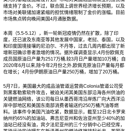
绪支持了金价。不过，联合国上调世界经济增长预期，以及
市场对美联储加速紧缩的担忧情绪限制了金价的涨幅。目前
市场焦点转向晚间美国4月通胀数据。
本周（5.5-5.12），新一轮新冠疫情仍然在扩散，除了印
度，还已波及东南亚等其他发展中国家，老挝、泰国，以及
和印度国境接壤的尼泊尔、不丹等，过去几周内都出现了新
增新冠确诊患者激增的情况。据外媒调查显示,4月份欧佩克
成员国原油日产量为2517万桶,较3月日产量增加10万桶；自
2020年6月以来,除今年2月份之外,欧佩克原油日产量每月都
在增长；4月份伊朗原油日产量250万桶，增加了20万桶。
5月7日，美国最大的成品油管道运营商Colonia管道公司受
到黑客勒索软件攻击，被迫关闭其美国东部沿海各州供油的
关键燃油网络，该公司每日从墨西哥湾沿岸炼厂向大西洋沿
岸中部地区和美国东南部消费者输送约250万桶汽油等燃
料。该事件令美国汽油吃紧，数据显示，截至12日北卡罗来
纳州约65%的加油站、弗吉尼亚州和佐治亚州至少40%的加
油站已经没有油，宾夕法尼亚州的三个分销中心已经空库，