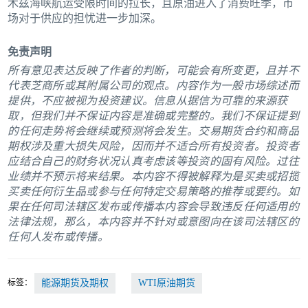
木兹海峡航运受限时间的拉长，且原油进入了消费旺季，市
场对于供应的担忧进一步加深。
免责声明
所有意见表达反映了作者的判断，可能会有所变更，且并不
代表芝商所或其附属公司的观点。内容作为一般市场综述而
提供，不应被视为投资建议。信息从据信为可靠的来源获
取，但我们并不保证内容是准确或完整的。我们不保证提到
的任何走势将会继续或预测将会发生。交易期货合约和商品
期权涉及重大损失风险，因而并不适合所有投资者。投资者
应结合自己的财务状况认真考虑该等投资的固有风险。过往
业绩并不预示将来结果。本内容不得被解释为是买卖或招揽
买卖任何衍生品或参与任何特定交易策略的推荐或要约。如
果在任何司法辖区发布或传播本内容会导致违反任何适用的
法律法规，那么，本内容并不针对或意图向在该司法辖区的
任何人发布或传播。
标签：
能源期货及期权
WTI原油期货