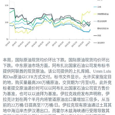
本周，国际原油现货均价环比下跌。国际原油现货均价环比
下跌。中东原油市场方面，阿布扎比国家石油公司发布标书
提供阿联酋的现货原油。该公司提供的上扎库姆、Umm Lulu
和Das原油以CFR方式交付。标书文件显示，允许买家指定目
的地，购买量最高200万桶原油，交货期为7月至9月。此外竞
标者提交原油递价时可以以阿布扎比国家石油公司官方售价
为基准，也可以以迪拜为基准。伊拉克政府发布声明称，伊
拉克计划在两个半月内将管道原油出口量增加三倍多，从当
前的22万桶/日提高至77万桶/日。伊拉克现有原油通过土耳其
地中海沿岸杰伊汉港出口，而霍尔木兹海峡通行受限导致其