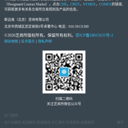
（Designated Contract Market）。点击
CME
，
CBOT
，
NYMEX
，
COMEX
的链接,
可获取更多有关各交易所交易规则及产品的信息。
斯迈易（北京）咨询有限公司
北京市西城区武定侯街6号卓著中心 电话：010-59131300
©2026芝商所版权所有。保留所有权利。
京ICP备18015631号-2
|
|
网站地图
反诈提示
隐私声明
扫描二维码
关注芝商所微信公众号
热门推荐：
农产品期货
能源期货
股指期货
外汇期货
利率期货
金属期货
展开