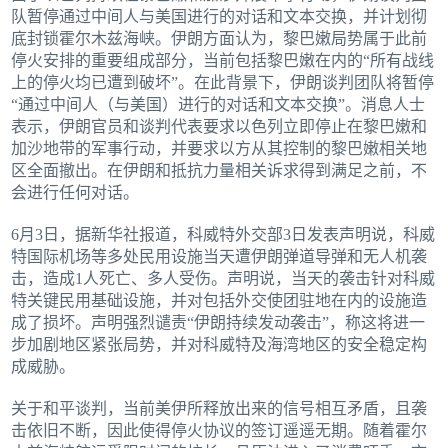
队暂停通过中间人与美国进行的对话和文本交换，并计划彻
底封锁霍尔木兹海峡。伊朗方面认为，黎巴嫩局势属于此前
停火安排的重要组成部分，当前包括黎巴嫩在内的“所有战线
上的停火均已遭到破坏”。在此背景下，伊朗谈判团队将暂停
“通过中间人（与美国）进行的对话和文本交换”。消息人士
表示，伊朗官员和谈判代表要求以色列立即停止在黎巴嫩和
加沙地带的军事行动，并要求以方从其控制的黎巴嫩相关地
区全面撤出。在伊朗和抵抗力量相关诉求得到满足之前，不
会进行任何对话。
6月3日，据新华社报道，科威特外交部3日发表声明说，科威
特国际机场等多处民用设施当天遭伊朗弹道导弹和无人机袭
击，造成1人死亡、多人受伤。声明说，当天的袭击针对科威
特关键民用基础设施，并对包括外交使团驻地在内的设施造
成了损坏。声明强烈谴责“伊朗持续发动袭击”，称这将进一
步加剧地区紧张局势，并对科威特及海湾地区的安全稳定构
成威胁。
关于和平谈判，当前美伊所释放出来的信号相互矛盾，且袭
击依旧不断，因此使得停火协议的签订遥遥无期。随着霍尔