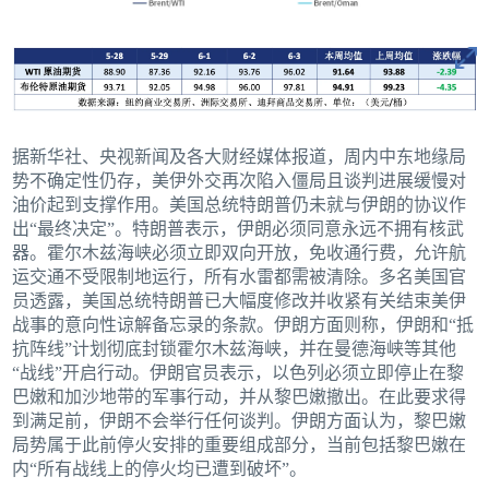
据新华社、央视新闻及各大财经媒体报道，周内中东地缘局
势不确定性仍存，美伊外交再次陷入僵局且谈判进展缓慢对
油价起到支撑作用。美国总统特朗普仍未就与伊朗的协议作
出“最终决定”。特朗普表示，伊朗必须同意永远不拥有核武
器。霍尔木兹海峡必须立即双向开放，免收通行费，允许航
运交通不受限制地运行，所有水雷都需被清除。多名美国官
员透露，美国总统特朗普已大幅度修改并收紧有关结束美伊
战事的意向性谅解备忘录的条款。伊朗方面则称，伊朗和“抵
抗阵线”计划彻底封锁霍尔木兹海峡，并在曼德海峡等其他
“战线”开启行动。伊朗官员表示，以色列必须立即停止在黎
巴嫩和加沙地带的军事行动，并从黎巴嫩撤出。在此要求得
到满足前，伊朗不会举行任何谈判。伊朗方面认为，黎巴嫩
局势属于此前停火安排的重要组成部分，当前包括黎巴嫩在
内“所有战线上的停火均已遭到破坏”。