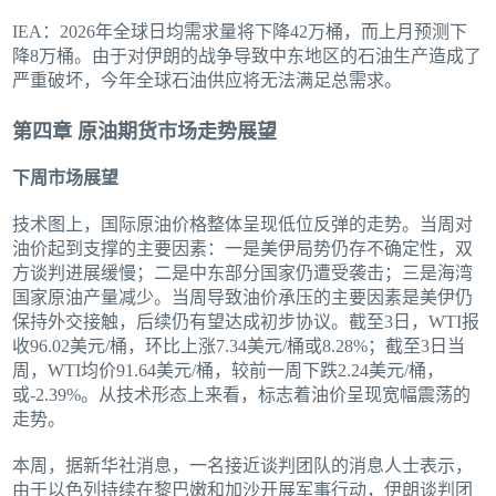
IEA：2026年全球日均需求量将下降42万桶，而上月预测下
降8万桶。由于对伊朗的战争导致中东地区的石油生产造成了
严重破坏，今年全球石油供应将无法满足总需求。
第四章 原油期货市场走势展望
下周市场展望
技术图上，国际原油价格整体呈现低位反弹的走势。当周对
油价起到支撑的主要因素：一是美伊局势仍存不确定性，双
方谈判进展缓慢；二是中东部分国家仍遭受袭击；三是海湾
国家原油产量减少。当周导致油价承压的主要因素是美伊仍
保持外交接触，后续仍有望达成初步协议。截至3日，WTI报
收96.02美元/桶，环比上涨7.34美元/桶或8.28%；截至3日当
周，WTI均价91.64美元/桶，较前一周下跌2.24美元/桶，
或-2.39%。从技术形态上来看，标志着油价呈现宽幅震荡的
走势。
本周，据新华社消息，一名接近谈判团队的消息人士表示，
由于以色列持续在黎巴嫩和加沙开展军事行动，伊朗谈判团