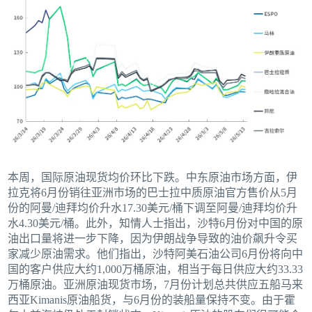
本周，国际原油现货均价环比下跌。中东原油市场方面，伊
拉克将6月份销往亚洲市场的巴士拉中质原油官方售价从5月
份的阿曼/迪拜均价升水17.30美元/桶下调至阿曼/迪拜均价升
水4.30美元/桶。此外，知情人士指出，沙特6月份对中国的原
油出口量将进一步下降，因为伊朗战争导致的油价飙升令买
家减少原油需求。他们指出，沙特阿美石油公司6月份将向中
国的客户供应大约1,000万桶原油，相当于每日供应大约33.33
万桶原油。亚洲原油现货市场，7月份计划总共供应五船马来
西亚Kimanis原油船货，与6月份的装船量保持不变。由于霍