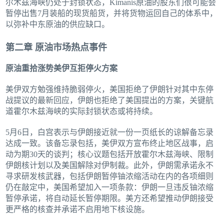
尔木兹海峡仍处于封锁状态，Kimanis原油的股东们很可能会
暂停出售7月装船的现货船货，并将货物运回自己的体系中，
以弥补中东原油的供应缺口。
第二章 原油市场热点事件
原油重拾涨势美伊互拒停火方案
美伊双方勉强维持脆弱停火，美国拒绝了伊朗针对其中东停
战提议的最新回应，伊朗也拒绝了美国提出的方案，关键航
道霍尔木兹海峡的实际封锁状态或将持续。
5月6日，白宫表示与伊朗接近就一份一页纸长的谅解备忘录
达成一致。该备忘录包括，美伊双方宣布终止地区战事，启
动为期30天的谈判；核心议题包括开放霍尔木兹海峡、限制
伊朗核计划以及美国解除对伊制裁。此外，伊朗需承诺永不
寻求研发核武器，包括伊朗暂停铀浓缩活动在内的各项细则
仍在敲定中，美国希望加入一项条款：伊朗一旦违反铀浓缩
暂停承诺，将自动延长暂停期限。美方还希望推动伊朗接受
更严格的核查并承诺不启用地下核设施。