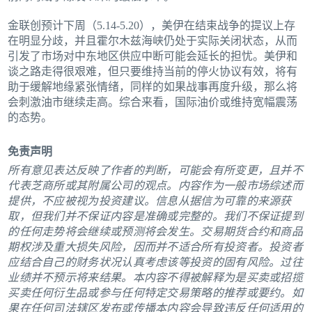
金联创预计下周（5.14-5.20），美伊在结束战争的提议上存
在明显分歧，并且霍尔木兹海峡仍处于实际关闭状态，从而
引发了市场对中东地区供应中断可能会延长的担忧。美伊和
谈之路走得很艰难，但只要维持当前的停火协议有效，将有
助于缓解地缘紧张情绪，同样的如果战事再度升级，那么将
会刺激油市继续走高。综合来看，国际油价或维持宽幅震荡
的态势。
免责声明
所有意见表达反映了作者的判断，可能会有所变更，且并不
代表芝商所或其附属公司的观点。内容作为一般市场综述而
提供，不应被视为投资建议。信息从据信为可靠的来源获
取，但我们并不保证内容是准确或完整的。我们不保证提到
的任何走势将会继续或预测将会发生。交易期货合约和商品
期权涉及重大损失风险，因而并不适合所有投资者。投资者
应结合自己的财务状况认真考虑该等投资的固有风险。过往
业绩并不预示将来结果。本内容不得被解释为是买卖或招揽
买卖任何衍生品或参与任何特定交易策略的推荐或要约。如
果在任何司法辖区发布或传播本内容会导致违反任何适用的