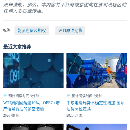
法律法规，那么，本内容并不针对或意图向在该司法辖区的
任何人发布或传播。
标签：
能源期货及期权
WTI原油期货
最近文章推荐
预计阅读时间 5分钟
预计阅读时间 5分钟
WTI周内回落逾10%，OPEC+增
中东地缘局势不确定性增加 国际
产信号背后的多空暗涌
油价高位震荡
2026-08-07
2026-07-31