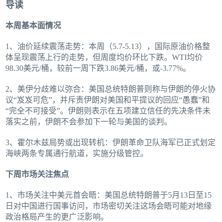
导读
本周基本面情况
1、油价延续震荡走势：本周（5.7-5.13），国际原油价格整
体呈现震荡上行的走势，但周度均价环比下跌。WTI均价
98.30美元/桶，较前一周下跌3.86美元/桶，或-3.77%。
2、美伊分歧难以弥合：美国总统特朗普则称与伊朗的停火协
议“岌岌可危”，并斥责伊朗对美国和平提议的回应“愚蠢”和
“完全不可接受”。伊朗则表示在五项建立信任的先决条件未
落实之前，伊朗不会参加下一轮与美国的谈判。
3、霍尔木兹局势或出现转机：伊朗革命卫队海军已正式划定
海峡两条专属通行航道，实施分级管控。
下周市场关注焦点
1、市场关注中美元首会晤：美国总统特朗普于5月13日至15
日对中国进行国事访问，市场密切关注这场会晤可能对地缘
政治格局产生的更广泛影响。