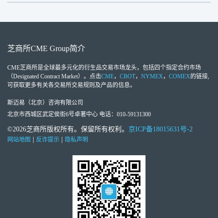
芝商所
CME Group
简介
CME芝商所
是全球最多元化的衍生品交易市场龙头，包括四个指定合约市场
（Designated Contract Market）。点击
CME
，
CBOT
，
NYMEX
，
COMEX
的链接,
可获取更多有关各交易所交易规则及产品的信息。
斯迈易（北京）咨询有限公司
北京市西城区武定侯街6号卓著中心 电话：010-59131300
©2026芝商所版权所有。保留所有权利。
京ICP备18015631号-2
|
|
网站地图
反诈提示
隐私声明