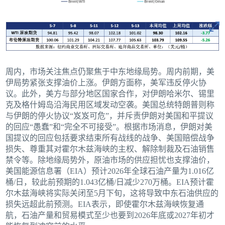
周内，市场关注焦点仍聚焦于中东地缘局势。周内前期，美
伊局势紧张支撑油价上涨。伊朗方面称，美军违反停火协
议。此外，美方与部分地区国家合作，对伊朗哈米尔、锡里
克及格什姆岛沿海民用区域发动空袭。美国总统特朗普则称
与伊朗的停火协议“岌岌可危”，并斥责伊朗对美国和平提议
的回应“愚蠢”和“完全不可接受”。根据市场消息，伊朗对美
国提议的回应包括要求结束所有战线的战争、美国赔偿战争
损失、尊重其对霍尔木兹海峡的主权、解除制裁及石油销售
禁令等。除地缘局势外，原油市场的供应担忧也支撑油价，
美国能源信息署（EIA）预计2026年全球石油产量为1.016亿
桶/日，较此前预期的1.043亿桶/日减少270万桶。EIA预计霍
尔木兹海峡将实际关闭至5月下旬，这将导致中东石油供应的
损失远超此前预测。EIA表示，即使霍尔木兹海峡恢复通
航，石油产量和贸易模式至少也要到2026年底或2027年初才