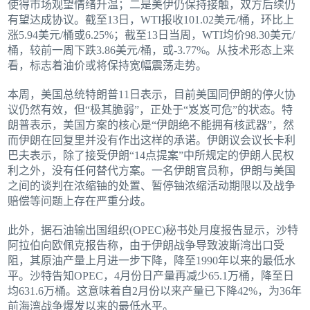
使得市场观望情绪升温；二是美伊仍保持接触，双方后续仍
有望达成协议。截至13日，WTI报收101.02美元/桶，环比上
涨5.94美元/桶或6.25%；截至13日当周，WTI均价98.30美元/
桶，较前一周下跌3.86美元/桶，或-3.77%。从技术形态上来
看，标志着油价或将保持宽幅震荡走势。
本周，美国总统特朗普11日表示，目前美国同伊朗的停火协
议仍然有效，但“极其脆弱”，正处于“岌岌可危”的状态。特
朗普表示，美国方案的核心是“伊朗绝不能拥有核武器”，然
而伊朗在回复里并没有作出这样的承诺。伊朗议会议长卡利
巴夫表示，除了接受伊朗“14点提案”中所规定的伊朗人民权
利之外，没有任何替代方案。一名伊朗官员称，伊朗与美国
之间的谈判在浓缩铀的处置、暂停铀浓缩活动期限以及战争
赔偿等问题上存在严重分歧。
此外，据石油输出国组织(OPEC)秘书处月度报告显示，沙特
阿拉伯向欧佩克报告称，由于伊朗战争导致波斯湾出口受
阻，其原油产量上月进一步下降，降至1990年以来的最低水
平。沙特告知OPEC，4月份日产量再减少65.1万桶，降至日
均631.6万桶。这意味着自2月份以来产量已下降42%，为36年
前海湾战争爆发以来的最低水平。