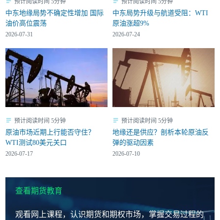
预计阅读时间 5分钟
预计阅读时间 5分钟
中东地缘局势不确定性增加 国际
中东局势升级与航道受阻：WTI
油价高位震荡
原油涨超9%
2026-07-31
2026-07-24
预计阅读时间 5分钟
预计阅读时间 5分钟
原油市场近期上行能否守住？
地缘还是供应？剖析本轮原油反
WTI测试80美元关口
弹的驱动因素
2026-07-17
2026-07-10
查看期货教育
观看网上课程，认识期货和期权市场，掌握交易过程的