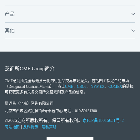
产品
其他
芝商所
CME Group
简介
CME芝商所
是全球最多元化的衍生品交易市场龙头，包括四个指定合约市场
（Designated Contract Market）。点击
CME
，
CBOT
，
NYMEX
，
COMEX
的链接,
可获取更多有关各交易所交易规则及产品的信息。
斯迈易（北京）咨询有限公司
北京市西城区武定侯街6号卓著中心 电话：010-59131300
©2026芝商所版权所有。保留所有权利。
京ICP备18015631号-2
|
|
网站地图
反诈提示
隐私声明