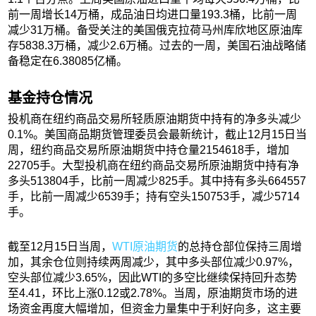
前一周增长14万桶，成品油日均进口量193.3桶，比前一周
减少31万桶。备受关注的美国俄克拉荷马州库欣地区原油库
存5838.3万桶，减少2.6万桶。过去的一周，美国石油战略储
备稳定在6.38085亿桶。
基金持仓情况
投机商在纽约商品交易所轻质原油期货中持有的净多头减少
0.1%。美国商品期货管理委员会最新统计，截止12月15日当
周，纽约商品交易所原油期货中持仓量2154618手，增加
22705手。大型投机商在纽约商品交易所原油期货中持有净
多头513804手，比前一周减少825手。其中持有多头664557
手，比前一周减少6539手；持有空头150753手，减少5714
手。
截至12月15日当周，
WTI原油期货
的总持仓部位保持三周增
加，其余仓位则持续两周减少，其中多头部位减少0.97%，
空头部位减少3.65%，因此WTI的多空比继续保持回升态势
至4.41，环比上涨0.12或2.78%。当周，原油期货市场的进
场资金再度大幅增加，但资金力量集中于利好向多，这主要