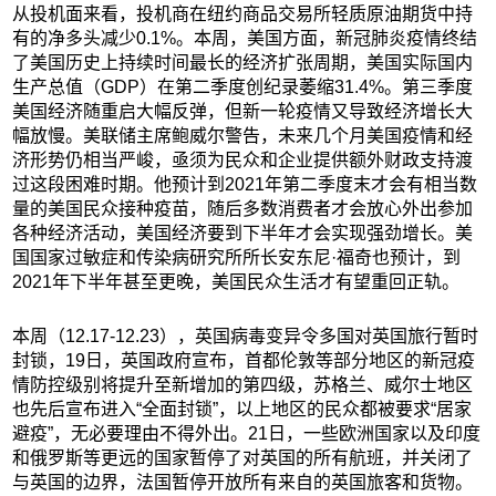
从投机面来看，投机商在纽约商品交易所轻质原油期货中持
有的净多头减少0.1%。本周，美国方面，新冠肺炎疫情终结
了美国历史上持续时间最长的经济扩张周期，美国实际国内
生产总值（GDP）在第二季度创纪录萎缩31.4%。第三季度
美国经济随重启大幅反弹，但新一轮疫情又导致经济增长大
幅放慢。美联储主席鲍威尔警告，未来几个月美国疫情和经
济形势仍相当严峻，亟须为民众和企业提供额外财政支持渡
过这段困难时期。他预计到2021年第二季度末才会有相当数
量的美国民众接种疫苗，随后多数消费者才会放心外出参加
各种经济活动，美国经济要到下半年才会实现强劲增长。美
国国家过敏症和传染病研究所所长安东尼·福奇也预计，到
2021年下半年甚至更晚，美国民众生活才有望重回正轨。
本周（12.17-12.23），英国病毒变异令多国对英国旅行暂时
封锁，19日，英国政府宣布，首都伦敦等部分地区的新冠疫
情防控级别将提升至新增加的第四级，苏格兰、威尔士地区
也先后宣布进入“全面封锁”，以上地区的民众都被要求“居家
避疫”，无必要理由不得外出。21日，一些欧洲国家以及印度
和俄罗斯等更远的国家暂停了对英国的所有航班，并关闭了
与英国的边界，法国暂停开放所有来自的英国旅客和货物。