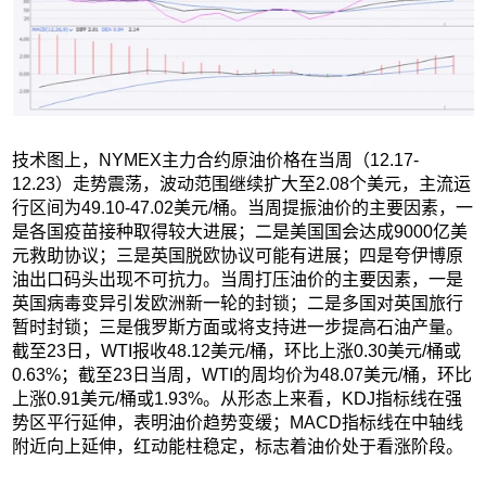
技术图上，NYMEX主力合约原油价格在当周（12.17-
12.23）走势震荡，波动范围继续扩大至2.08个美元，主流运
行区间为49.10-47.02美元/桶。当周提振油价的主要因素，一
是各国疫苗接种取得较大进展；二是美国国会达成9000亿美
元救助协议；三是英国脱欧协议可能有进展；四是夸伊博原
油出口码头出现不可抗力。当周打压油价的主要因素，一是
英国病毒变异引发欧洲新一轮的封锁；二是多国对英国旅行
暂时封锁；三是俄罗斯方面或将支持进一步提高石油产量。
截至23日，WTI报收48.12美元/桶，环比上涨0.30美元/桶或
0.63%；截至23日当周，WTI的周均价为48.07美元/桶，环比
上涨0.91美元/桶或1.93%。从形态上来看，KDJ指标线在强
势区平行延伸，表明油价趋势变缓；MACD指标线在中轴线
附近向上延伸，红动能柱稳定，标志着油价处于看涨阶段。