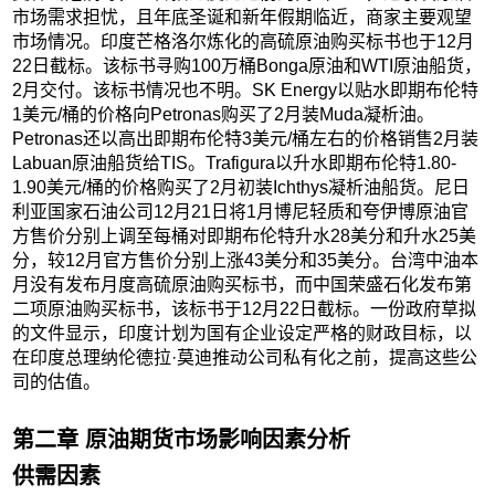
市场需求担忧，且年底圣诞和新年假期临近，商家主要观望
市场情况。印度芒格洛尔炼化的高硫原油购买标书也于12月
22日截标。该标书寻购100万桶Bonga原油和WTI原油船货，
2月交付。该标书情况也不明。SK Energy以贴水即期布伦特
1美元/桶的价格向Petronas购买了2月装Muda凝析油。
Petronas还以高出即期布伦特3美元/桶左右的价格销售2月装
Labuan原油船货给TIS。Trafigura以升水即期布伦特1.80-
1.90美元/桶的价格购买了2月初装Ichthys凝析油船货。尼日
利亚国家石油公司12月21日将1月博尼轻质和夸伊博原油官
方售价分别上调至每桶对即期布伦特升水28美分和升水25美
分，较12月官方售价分别上涨43美分和35美分。台湾中油本
月没有发布月度高硫原油购买标书，而中国荣盛石化发布第
二项原油购买标书，该标书于12月22日截标。一份政府草拟
的文件显示，印度计划为国有企业设定严格的财政目标，以
在印度总理纳伦德拉·莫迪推动公司私有化之前，提高这些公
司的估值。
第二章 原油期货市场影响因素分析
供需因素