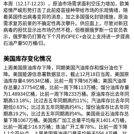
本周（12.17-12.23），原油市场需求面利空压力增加，欧美
疫情严峻形势打击了此前疫苗接种带给市场的乐观情绪，随
着英国传出病毒变异的消息，加之多国强化封锁措施，原油
需求复苏前景的不确定性再次攀升。供应面上，尽管对新冠
病毒的担忧显示出市场仍然不稳，但根据俄罗斯一位官员表
示，俄罗斯仍打算在下个月的OPEC+会议上支持进一步提高
石油产量50万桶/日。
美国库存变化情况
上周美国原油库存下降，同期美国汽油库存和馏分油也下
降。美国能源信息署数据显示，截止12月18日当周，美国原
油库存量4.99534亿桶，比前一周下降56万桶；美国汽油库
存总量2.37754亿桶，比前一周下降113万桶；馏分油库存量
为1.48934亿桶，比前一周下降233万桶。原油库存比去年同
期高13.18%；比过去五年同期高约11%；汽油库存比去年同
期低0.63%；比过去五年同期高约4%；馏份油库存比去年同
期高19.2%，比过去五年同期高约4%。美国商业石油库存总
量下降1067万桶。美国炼厂加工总量平均每天1401.4万桶，
比前一周减少16.9万桶；炼油厂开工率78%，比前一周下降
1.1个百分点。上周美国原油进口量平均每天556.4万桶，比