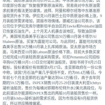
本周，国际原油现货均价环比上涨。中东原油市场方面，因
印度部分炼油厂恢复俄罗斯原油采购，贸易商对中东原油需
求前景的看法更加谨慎，迪拜、阿曼和穆尔班等中东基准原
油现货升水下滑。伊拉克10月装巴士拉中质原油价格上涨，9
月装船货需求增加，提振市场情绪。挪威石油公司表示，该
公司位于伊拉克库尔德斯坦半自治区的Tawke和Peshkabir油田
已恢复石油生产。上个月无人机袭击该地区，导致油田停
产。美国埃克森美孚石油公司售出50万桶10月装卡塔尔Al
Shaheen原油，买家为嘉能可公司。与此同时，嘉能可向埃克
森美孚出售50万桶10月装上扎库姆原油。亚太原油市场方
面，马来西亚10月装Labuan原油价格下跌，目前大多数买家
已经完成10月装轻质原油采购需求。印尼Pertamina公司招标
寻购60万桶10月1-13日交付凝析油船货，该标书将于8月25日
截标，投标者报价有效期至8月27日。圭亚那政府在一份公告
中称，该国7月石油产量几乎保持不变，约为66.4万桶/日。今
年前七个月圭亚那的石油产量达到64.3万桶/日，高于去年同
期的59.5万桶/日。INPEX销售10月25-29日装澳大利亚Ichthys
凝析油船货，售价为每桶对即期布伦特升水2美元高段位，与
此前道达尔能源和INPEX售出的两船10月装船货售价一样。
10月装Ichthys凝析油的需求乐观，因为市场没有9月船货供
应，所以供应略微偏紧。