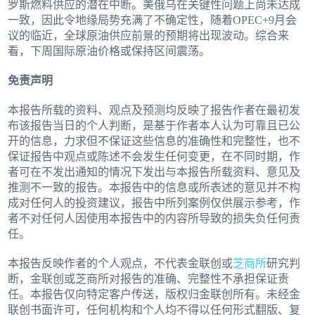
罗斯燃料供应的潜在中断。美俄乌在关键性问题上尚未达成
一致，因此令地缘局势充满了不确定性，随着OPEC+9月会
议的临近，全球原油供应前景的预期将出现波动。综合来
看，下周国际原油价格或保持区间震荡。
免责声明
本报告所载的资料、观点及预测均反映了报告作者在最初发
布该报告当日的个人判断，是基于作者本人认为可靠且已公
开的信息，力求但不保证这些信息的准确性和完整性，也不
保证报告中观点或陈述不会发生任何变更，在不同时期，作
者可在不发出通知的情况下发出与本报告所载资料、意见及
推测不一致的报告。本报告中的信息或所表述的意见并不构
成对任何人的投资建议，报告中所列案例仅供展示参考，作
者不对任何人因使用本报告中的内容所导致的损失负任何责
任。
本报告反映作者的个人观点，不代表金联创或
芝商所
研究判
断，金联创或芝商所对报告的准确、完整性不承担保证责
任。本报告仅向特定客户传送，版权归金联创所有。未经金
联创书面许可，任何机构和个人均不得以任何形式翻版、复