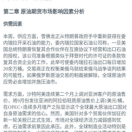
第二章 原油期货市场影响因素分析
供需因素
本周，供应方面，雪佛龙正从特朗普政府手中重新获得在委
内瑞拉开采石油的能力，委内瑞拉国家石油公司称，一旦美
国总统特朗普恢复其合作伙伴在互换协议下经营和出口石油
的授权，该公司准备根据类似于拜登时代的许可证的条款恢
复其合资企业的工作，此举可使委内瑞拉石油出口每日增加
20余万桶。交易商正在权衡美俄乌就结束俄乌战争谈判结果
的可能性，如果俄罗斯原油交易的制裁被解除，全球原油供
应势必会增加并施压油市。
需求方面，沙特阿美连续第二个月上调对亚洲客户的原油售
价，将9月份发往亚洲的阿拉伯轻质原油售价上调1美元/桶，
在OPEC+连续多月增产之际显示这个全球最大原油出口国对
自身原油需求的信心。然而，美国针对多个贸易伙伴加征的
新一轮关税已正式生效，市场对全球经济活力减弱感到忧
虑，石油需求前景因此承压。此外，全球制造业活动特别是