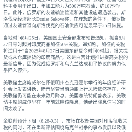
料主要用于出口，年加工能力为500万吨石油，约10万桶/
日。此外，俄罗斯的友谊输油管道和其他设施遭遇袭击。斯
洛伐克经济部长Denisa Sakova称，在理想的条件下，俄罗斯
通过友谊管道向斯洛伐克的石油供应可能最早于25日恢复。
当地时间8月25日，美国国土安全部发布预告通知，拟自8月
27日零时起对印度商品加征50%关税。通知称，加征的关税
将适用于“自2025年8月27日美国东部夏令时间0时起，报关提
货或从仓库提货的印度商品”，这是白宫计划推进提高关税的
最新信号，因为促成俄罗斯和乌克兰达成和平协议的努力似
乎陷入停滞。
美联储主席鲍威尔在怀俄明州杰克逊霍尔举行的年度经济研
讨会上发表讲话，暗示尽管当前通胀上行风险依然存在，但
美联储仍可能在未来数月降息。美国总统特朗普表示，美联
储主席鲍威尔早在一年前就应该降息，他给出降息信号的时
间太晚了。
金联创预计下周（8.28-9.3），市场在权衡美国对印度征收关
税的同时，还在重新评估围绕乌克兰战争的事态发展以及俄