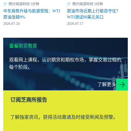
预计阅读时间 5分钟
预计阅读时间 5分钟
中东局势升级与航道受阻：WTI
原油市场近期上行能否守住？
原油涨超9%
WTI测试80美元关口
2026-07-24
2026-07-17
查看期货教育
观看网上课程，认识期货和期权市场，掌握交易过程的
每个阶段。
了解更多
订阅芝商所报告
了解独家资讯，获得活动邀请及时接受新闻及预警。