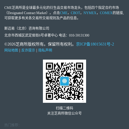
CME芝商所
是全球最多元化的衍生品交易市场龙头，包括四个指定合约市场
（Designated Contract Market）。点击
CME
，
CBOT
，
NYMEX
，
COMEX
的链接,
可获取更多有关各交易所交易规则及产品的信息。
斯迈易（北京）咨询有限公司
北京市西城区武定侯街6号卓著中心 电话：010-59131300
©2026芝商所版权所有。保留所有权利。
京ICP备18015631号-2
|
|
网站地图
反诈提示
隐私声明
扫描二维码
关注芝商所微信公众号
热门推荐：