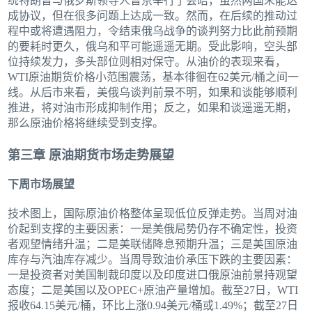
统特朗普与俄罗斯领导人普京举行了会晤，虽然两国未能达
成协议，但在很多问题上达成一致。然而，在后续的推动过
程中或将遭遇阻力，令结束俄乌战争的谈判努力比此前预期
的要耗时更久，俄乌和平可能遥遥无期。受此影响，空头部
位持续发力，多头部位则相对保守。从油价的表现来看，
WTI原油期货价格小范围震荡，基本徘徊在62美元/桶之间一
线。从后市来看，美俄乌谈判前景不明，如果和谈能够顺利
推进，将对油市形成抑制作用；反之，如果和谈遥遥无期，
那么原油价格将继续受到支撑。
第三章 原油期货市场走势展望
下周市场展望
技术图上，国际原油价格整体呈现低位反弹走势。当周对油
价起到支撑的主要因素：一是美俄局势仍存不确定性，投资
者观望情绪升温；二是美联储降息预期升温；三是美国原油
库存与汽油库存减少。当周导致油价承压下跌的主要因素：
一是投资者对美国制裁印度以及印度进口俄原油前景持观望
态度；二是美国以及OPEC+原油产量增加。截至27日，WTI
报收64.15美元/桶，环比上涨0.94美元/桶或1.49%；截至27日