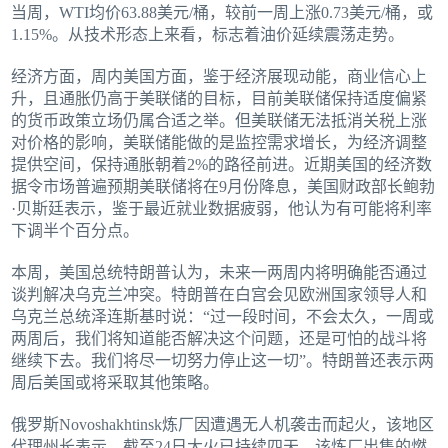
当周，WTI均价63.88美元/桶，较前一周上涨0.73美元/桶，或
1.15%。从技术形态上来看，标志着油价延续震荡走势。
经济方面，周内美国方面，鉴于经济展现动能，商业信心上
升，且通胀仍高于美联储的目标，目前美联储保持适度偏紧
的货币政策立场仍属合适之举。但美联储无法抵消关税上涨
对价格的影响，美联储能做的是监控需求增长，为经济调整
提供空间，保持通胀朝着2%的路径前进。近期美国的经济数
据令市场普遍预期美联储将在9月份降息，美国财政部长鲍勃
·贝斯廷表示，鉴于最近就业数据疲弱，他认为有可能将利率
下调半个百分点。
本周，美国总统特朗普认为，未来一两周内将明确能否通过
谈判解决乌克兰冲突。特朗普在白宫会见欧洲国家领导人和
乌克兰总统泽连斯基时说：“过一段时间，不会太久，一周或
两周后，我们将知道能否解决这个问题，还是可怕的战斗将
继续下去。我们将尽一切努力停止这一切”。特朗普还表示两
周后美国或将采取其他策略。
俄罗斯Novoshakhtinsk炼厂因遭遇无人机袭击而起火，该地区
代理州长表示，截至24日大火已持续四天。该炼厂出售的燃