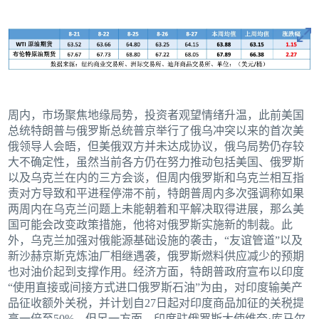
周内，市场聚焦地缘局势，投资者观望情绪升温，此前美国
总统特朗普与俄罗斯总统普京举行了俄乌冲突以来的首次美
俄领导人会晤，但美俄双方并未达成协议，俄乌局势仍存较
大不确定性，虽然当前各方仍在努力推动包括美国、俄罗斯
以及乌克兰在内的三方会谈，但周内俄罗斯和乌克兰相互指
责对方导致和平进程停滞不前，特朗普周内多次强调称如果
两周内在乌克兰问题上未能朝着和平解决取得进展，那么美
国可能会改变政策措施，他将对俄罗斯实施新的制裁。此
外，乌克兰加强对俄能源基础设施的袭击，“友谊管道”以及
新沙赫京斯克炼油厂相继遇袭，俄罗斯燃料供应减少的预期
也对油价起到支撑作用。经济方面，特朗普政府宣布以印度
“使用直接或间接方式进口俄罗斯石油”为由，对印度输美产
品征收额外关税，并计划自27日起对印度商品加征的关税提
高一倍至50%，但另一方面，印度驻俄罗斯大使维奈·库马尔